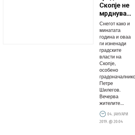
Скопје не
мрднува
со прст:
Снегот како и
Улиците
минатата
во
година и оваа
ги изненади
Сопиште
градските
кои се
власти на
под нивна
Скопје,
надлежно
особено
градоначалник
останаа
Петре
неисчисте
Шилегов.
од
Вечерва
снегот
жителите...
04. ЈАНУАРИ
2019. @ 20:04