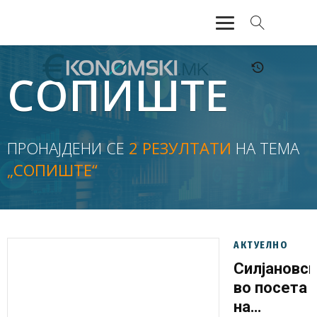
АКТУЕЛНО
СОПИШТЕ
ЕКОНОМИЈА
ФИНАНСИИ
ПРОНАЈДЕНИ СЕ
2 РЕЗУЛТАТИ
НА ТЕМА
„СОПИШТЕ“
БАНКАРСТВО
ЖИВОТ
МОЗАИК
АКТУЕЛНО
Силјановс
во посета
на