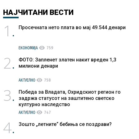
НАЈЧИТАНИ
ВЕСТИ
1
Просечната нето плата во мај 49.544 денари
visibility
ЕКОНОМИЈА
759
2
ФОТО: Запленет златен накит вреден 1,3
милиони денари
visibility
АКТУЕЛНО
758
3
Победа за Владата, Охридскиот регион го
задржа статусот на заштитено светско
културно наследство
visibility
АКТУЕЛНО
747
4
Зошто „летните“ бебиња се поздрави?