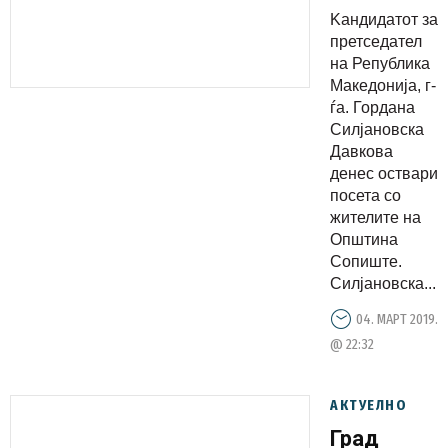
Сопиште:
Kандидатот за
Во
претседател
Македониј
на Република
Македонија, г-
авторитар
ѓа. Гордана
има име
Силјановска
Заевизам,
Давкова
а од
денес оствари
посета со
демократи
жителите на
нема ниту
Општина
траг
Сопиште.
Силјановска...
04. МАРТ 2019.
@ 22:32
АКТУЕЛНО
Град