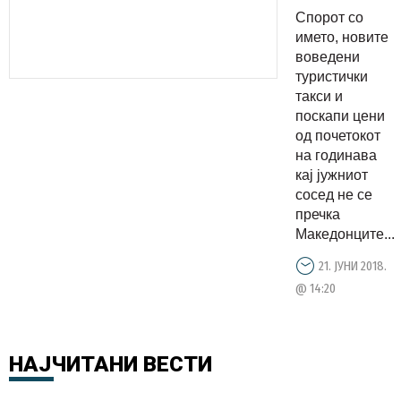
СОСЕДИТЕ
Спорот со
Како
името, новите
туристичк
воведени
туристички
агенции
такси и
прават
поскапи цени
пари од
од почетокот
аранжмани
на годинава
кај јужниот
за
сосед не се
летување?
пречка
Македонците...
21. ЈУНИ 2018.
@ 14:20
НАЈЧИТАНИ
ВЕСТИ