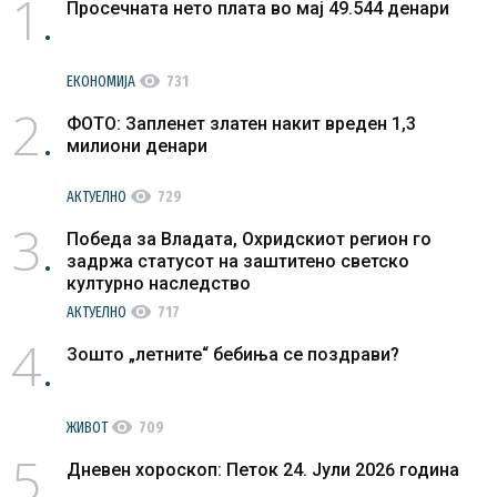
1
Просечната нето плата во мај 49.544 денари
visibility
ЕКОНОМИЈА
731
2
ФОТО: Запленет златен накит вреден 1,3
милиони денари
visibility
АКТУЕЛНО
729
3
Победа за Владата, Охридскиот регион го
задржа статусот на заштитено светско
културно наследство
visibility
АКТУЕЛНО
717
4
Зошто „летните“ бебиња се поздрави?
visibility
ЖИВОТ
709
5
Дневен хороскоп: Петок 24. Јули 2026 година