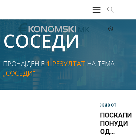
АКТУЕЛНО
СОСЕДИ
ЕКОНОМИЈА
ФИНАНСИИ
ПРОНАЈДЕН Е
1 РЕЗУЛТАТ
НА ТЕМА
„СОСЕДИ“
БАНКАРСТВО
ЖИВОТ
МОЗАИК
ЖИВОТ
ПОСКАПИ
ПОНУДИ
ОД