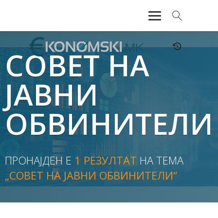
АКТУЕЛНО
СОВЕТ НА
ЕКОНОМИЈА
ЈАВНИ
ФИНАНСИИ
ОБВИНИТЕЛИ
БАНКАРСТВО
ЖИВОТ
ПРОНАЈДЕН Е
1 РЕЗУЛТАТ
НА ТЕМА
МОЗАИК
„СОВЕТ НА ЈАВНИ ОБВИНИТЕЛИ“