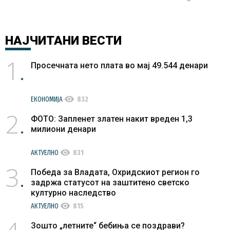
НАЈЧИТАНИ
ВЕСТИ
1
Просечната нето плата во мај 49.544 денари
visibility
ЕКОНОМИЈА
832
2
ФОТО: Запленет златен накит вреден 1,3
милиони денари
visibility
АКТУЕЛНО
831
3
Победа за Владата, Охридскиот регион го
задржа статусот на заштитено светско
културно наследство
visibility
АКТУЕЛНО
815
Зошто „летните“ бебиња се поздрави?