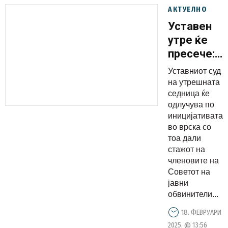
АКТУЕЛНО
Уставен
утре ќе
пресече:
Советот
Уставниот суд
на јавни
на утрешната
обвинител
седница ќе
одлучува по
аздисал и
иницијативата
си давале
во врска со
права вон
тоа дали
законите
стажот на
членовите на
Советот на
јавни
обвинители...
18. ФЕВРУАРИ
2025. @ 13:56