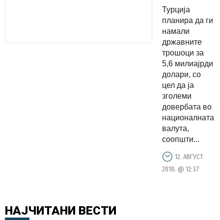
ќе
Турција
спроведе
планира да ги
Турција,
намали
државните
со цел да
трошоци за
обезбедат
5,6 милиајрди
поголеми
долари, со
приходи
цел да ја
зголеми
во
довербата во
економија
националната
валута,
соопшти...
12. АВГУСТ
2018. @ 12:37
НАЈЧИТАНИ
ВЕСТИ