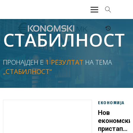
АКТУЕЛНО
СТАБИЛНОСТ
ЕКОНОМИЈА
ФИНАНСИИ
ПРОНАЈДЕН Е
1 РЕЗУЛТАТ
НА ТЕМА
„СТАБИЛНОСТ“
БАНКАРСТВО
ЖИВОТ
МОЗАИК
ЕКОНОМИЈА
Нов
економски
пристап