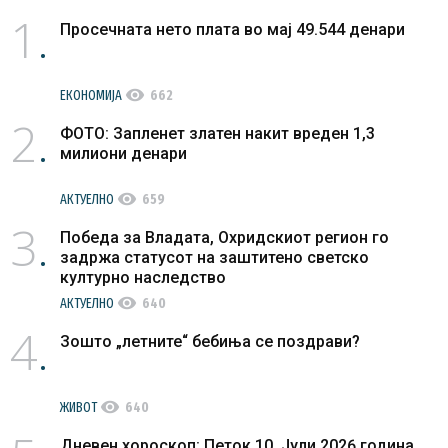
1
Просечната нето плата во мај 49.544 денари
visibility
ЕКОНОМИЈА
662
2
ФОТО: Запленет златен накит вреден 1,3
милиони денари
visibility
АКТУЕЛНО
659
3
Победа за Владата, Охридскиот регион го
задржа статусот на заштитено светско
културно наследство
visibility
АКТУЕЛНО
640
4
Зошто „летните“ бебиња се поздрави?
visibility
ЖИВОТ
640
Дневен хороскоп: Петок 10. Јули 2026 година