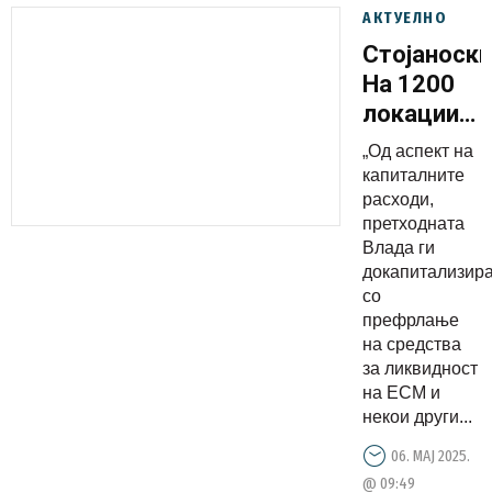
АКТУЕЛНО
Стојаноски
На 1200
локации
до крајот
„Од аспект на
на оваа
капиталните
година ќе
расходи,
претходната
се гради
Влада ги
во рамки
докапитализир
на јавниот
со
повик за
префрлање
на средства
финасира
за ликвидност
на
на ЕСМ и
инфрастру
некои други...
проекти
06. МАЈ 2025.
од
@ 09:49