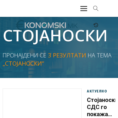
АКТУЕЛНО
СТОЈАНОСКИ
ЕКОНОМИЈА
ФИНАНСИИ
ПРОНАЈДЕНИ СЕ
3 РЕЗУЛТАТИ
НА ТЕМА
„СТОЈАНОСКИ“
БАНКАРСТВО
ЖИВОТ
МОЗАИК
АКТУЕЛНО
Стојаноски
СДС го
покажа