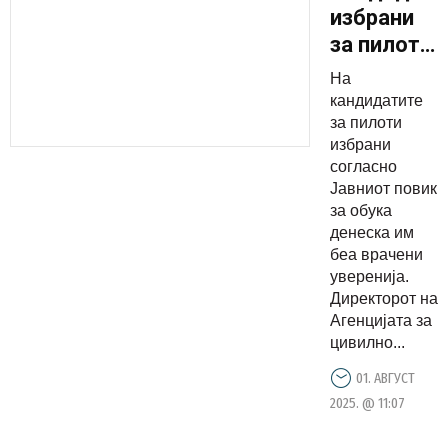
избрани
за пилоти
денеска
На
ги добија
кандидатите
уверенијат
за пилоти
избрани
согласно
Јавниот повик
за обука
денеска им
беа врачени
уверенија.
Директорот на
Агенцијата за
цивилно...
01. АВГУСТ
2025. @ 11:07