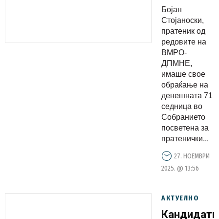
вистинско
Бојан
лице, ги
Стојаноски,
бранат
пратеник од
редовите на
судиите и
ВМРО-
обвинител
ДПМНЕ,
со 2%
имаше свое
доверба
обраќање на
денешната 71
кои
седница во
самите ги
Собранието
поставија
посветена за
пратенички...
27. НОЕМВРИ
2025. @ 13:56
АКТУЕЛНО
Кандидати