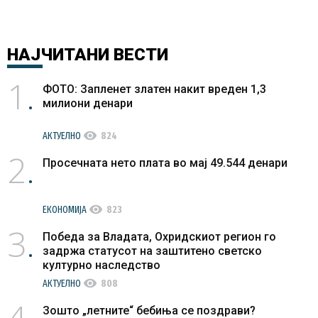
Владата
предводен
ВМРО-
НАЈЧИТАНИ
ВЕСТИ
ДПМНЕ
1
ФОТО: Запленет златен накит вреден 1,3
милиони денари
visibility
АКТУЕЛНО
824
2
Просечната нето плата во мај 49.544 денари
visibility
ЕКОНОМИЈА
823
3
Победа за Владата, Охридскиот регион го
задржа статусот на заштитено светско
културно наследство
visibility
АКТУЕЛНО
808
4
Зошто „летните“ бебиња се поздрави?