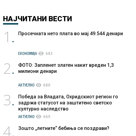
НАЈЧИТАНИ
ВЕСТИ
1
Просечната нето плата во мај 49.544 денари
visibility
ЕКОНОМИЈА
683
2
ФОТО: Запленет златен накит вреден 1,3
милиони денари
visibility
АКТУЕЛНО
680
3
Победа за Владата, Охридскиот регион го
задржа статусот на заштитено светско
културно наследство
visibility
АКТУЕЛНО
669
4
Зошто „летните“ бебиња се поздрави?