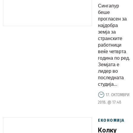
странски
Сингапур
работници
беше
прогласен за
најдобра
земја за
странските
работници
веќе четврта
година по ред.
Земјата е
лидер во
последната
студија...
17. ОКТОМВРИ
2018. @ 17:48
ЕКОНОМИЈА
Колку