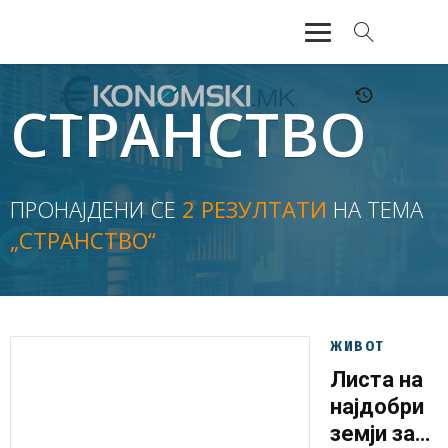
АКТУЕЛНО
СТРАНСТВО
ЕКОНОМИЈА
ФИНАНСИИ
ПРОНАЈДЕНИ СЕ
2 РЕЗУЛТАТИ
НА ТЕМА
„СТРАНСТВО“
БАНКАРСТВО
ЖИВОТ
МОЗАИК
ЖИВОТ
Листа на
најдобри
земји за