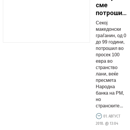
сме
потрошиле
ние во
Секој
странство,
македонски
а колку
граѓанин, од 0
до 99 години,
странците
потрошил во
во
просек 100
Македониј
евра во
странство
лани, веќе
пресмета
Народна
банка на РМ,
но
странските...
01. АВГУСТ
2018. @ 13:04