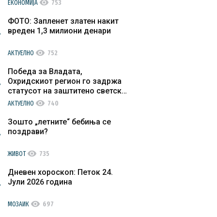
visibility
ЕКОНОМИЈА
753
ФОТО: Запленет златен накит
вреден 1,3 милиони денари
visibility
АКТУЕЛНО
752
Победа за Владата,
Охридскиот регион го задржа
статусот на заштитено светско
културно наследство
visibility
АКТУЕЛНО
740
Зошто „летните“ бебиња се
поздрави?
visibility
ЖИВОТ
735
Дневен хороскоп: Петок 24.
Јули 2026 година
visibility
МОЗАИК
697