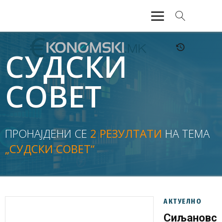
АКТУЕЛНО
СУДСКИ
ЕКОНОМИЈА
СОВЕТ
ФИНАНСИИ
БАНКАРСТВО
ПРОНАЈДЕНИ СЕ
2 РЕЗУЛТАТИ
НА ТЕМА
„СУДСКИ СОВЕТ“
ЖИВОТ
МОЗАИК
АКТУЕЛНО
Сиљановск