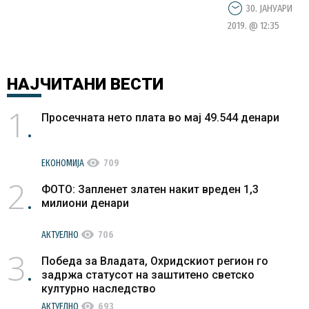
30. ЈАНУАРИ
2019. @ 12:35
НАЈЧИТАНИ
ВЕСТИ
1
Просечната нето плата во мај 49.544 денари
visibility
ЕКОНОМИЈА
709
2
ФОТО: Запленет златен накит вреден 1,3
милиони денари
visibility
АКТУЕЛНО
706
3
Победа за Владата, Охридскиот регион го
задржа статусот на заштитено светско
културно наследство
visibility
АКТУЕЛНО
693