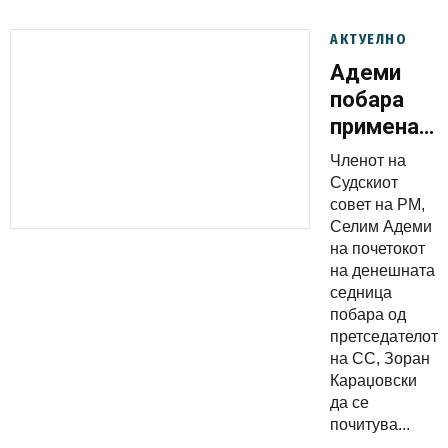
АКТУЕЛНО
Адеми
побара
примена
на
Членот на
албанскио
Судскиот
јазик и
совет на РМ,
Селим Адеми
преведува
на почетокот
во Судски
на денешната
совет
седница
побара од
претседателот
на СС, Зоран
Караџовски
да се
почитува...