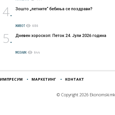
4
Зошто „летните“ бебиња се поздрави?
visibility
ЖИВОТ
686
5
Дневен хороскоп: Петок 24. Јули 2026 година
visibility
МОЗАИК
644
ИМПРЕСУМ
МАРКЕТИНГ
КОНТАКТ
© Copyright 2026 Ekonomski.mk