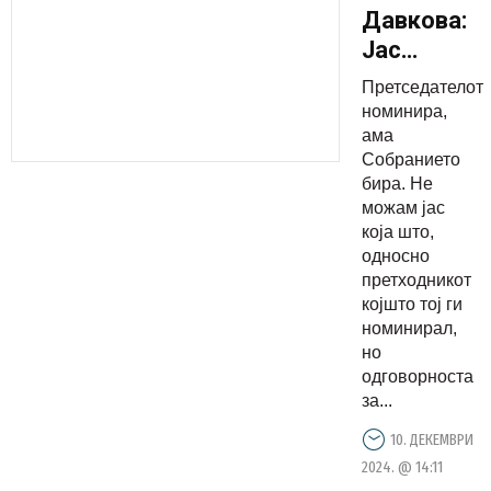
Давкова:
Јас
немам
Претседателот
надлежно
номинира,
по
ама
Собранието
Уставот
бира. Не
да ги
можам јас
сменам
која што,
членовите
односно
претходникот
на
којшто тој ги
Судскиот
номинирал,
совет
но
номиниран
одговорноста
од
за...
претходни
10. ДЕКЕМВРИ
претседат
2024. @ 14:11