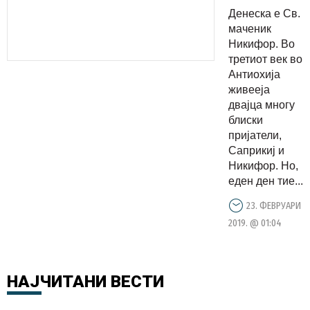
ве
Денеска е Св.
благослов
маченик
овој
Никифор. Во
третиот век во
светец:
Антиохија
Скараните
живееја
се
двајца многу
смируваат
блиски
пријатели,
и
Саприкиј и
почнуваат
Никифор. Но,
ново
еден ден тие...
пријателст
23. ФЕВРУАРИ
2019. @ 01:04
НАЈЧИТАНИ
ВЕСТИ