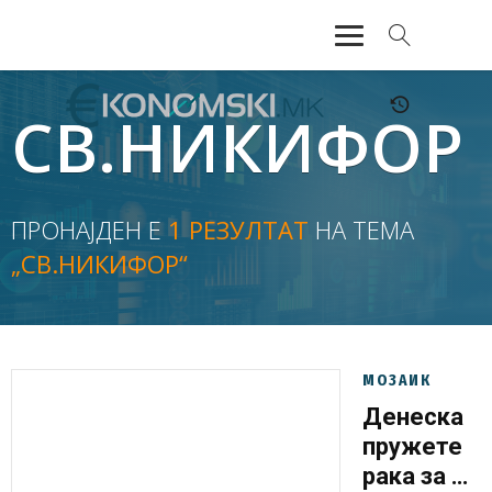
АКТУЕЛНО
СВ.НИКИФОР
ЕКОНОМИЈА
ФИНАНСИИ
ПРОНАЈДЕН Е
1 РЕЗУЛТАТ
НА ТЕМА
„СВ.НИКИФОР“
БАНКАРСТВО
ЖИВОТ
МОЗАИК
МОЗАИК
Денеска
пружете
рака за да