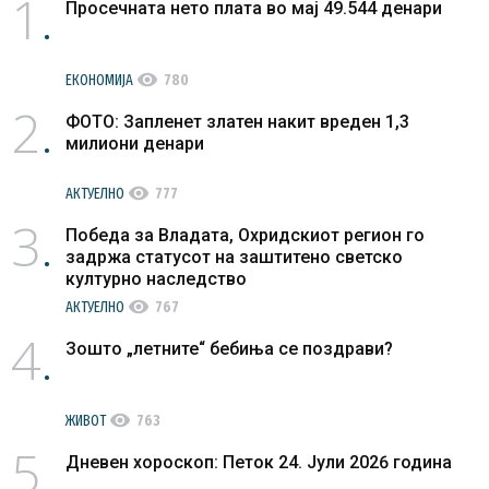
1
Просечната нето плата во мај 49.544 денари
visibility
ЕКОНОМИЈА
780
2
ФОТО: Запленет златен накит вреден 1,3
милиони денари
visibility
АКТУЕЛНО
777
3
Победа за Владата, Охридскиот регион го
задржа статусот на заштитено светско
културно наследство
visibility
АКТУЕЛНО
767
4
Зошто „летните“ бебиња се поздрави?
visibility
ЖИВОТ
763
5
Дневен хороскоп: Петок 24. Јули 2026 година