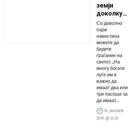
земји
доколку
имате
Со доволно
доволно
пари
пари
навистина
можете да
можете
бидете
да си
граѓанин на
купите
светот. „На
пасоши
многу богати
луѓе им е
важно да
имаат два или
три пасоши за
да имаат...
16. ЈАНУАРИ
2019. @ 12:30