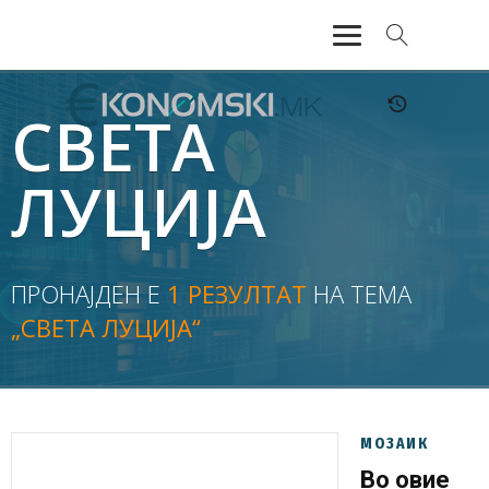
АКТУЕЛНО
СВЕТА
ЕКОНОМИЈА
ЛУЦИЈА
ФИНАНСИИ
БАНКАРСТВО
ПРОНАЈДЕН Е
1 РЕЗУЛТАТ
НА ТЕМА
„СВЕТА ЛУЦИЈА“
ЖИВОТ
МОЗАИК
МОЗАИК
Во овие