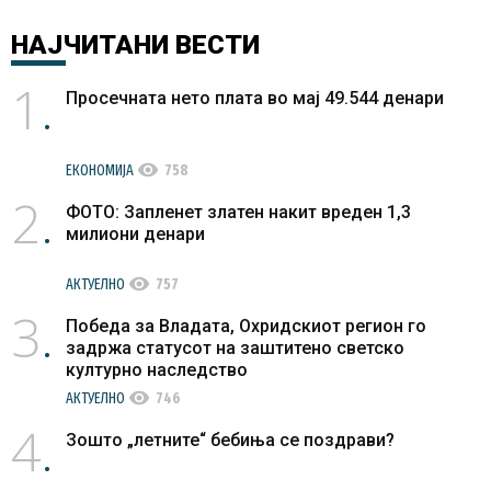
НАЈЧИТАНИ
ВЕСТИ
1
Просечната нето плата во мај 49.544 денари
visibility
ЕКОНОМИЈА
758
2
ФОТО: Запленет златен накит вреден 1,3
милиони денари
visibility
АКТУЕЛНО
757
3
Победа за Владата, Охридскиот регион го
задржа статусот на заштитено светско
културно наследство
visibility
АКТУЕЛНО
746
4
Зошто „летните“ бебиња се поздрави?