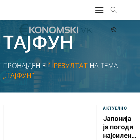
АКТУЕЛНО
ТАЈФУН
ЕКОНОМИЈА
ФИНАНСИИ
ПРОНАЈДЕН Е
1 РЕЗУЛТАТ
НА ТЕМА
„ТАЈФУН“
БАНКАРСТВО
ЖИВОТ
МОЗАИК
АКТУЕЛНО
Јапонија
ја погоди
најсилен