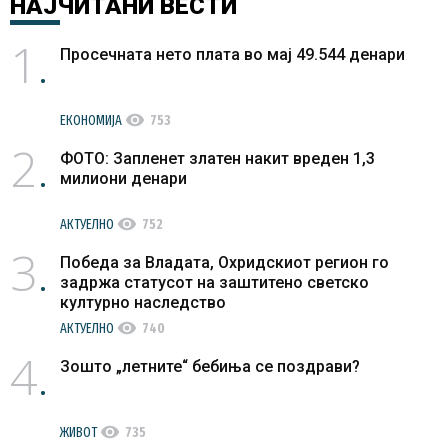
НАЈЧИТАНИ
ВЕСТИ
1
Просечната нето плата во мај 49.544 денари
visibility
ЕКОНОМИЈА
753
2
ФОТО: Запленет златен накит вреден 1,3
милиони денари
visibility
АКТУЕЛНО
752
3
Победа за Владата, Охридскиот регион го
задржа статусот на заштитено светско
културно наследство
visibility
АКТУЕЛНО
740
4
Зошто „летните“ бебиња се поздрави?
visibility
ЖИВОТ
735