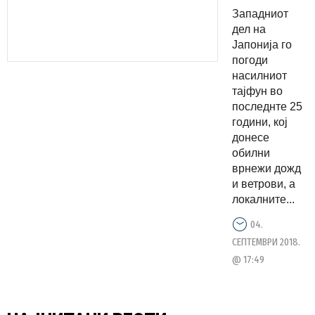
тајфун во
Западниот
последнит
дел на
25 години
Јапонија го
погоди
насилниот
тајфун во
последнте 25
години, кој
донесе
обилни
врнежи дожд
и ветрови, а
локалните...
04.
СЕПТЕМВРИ 2018.
@ 17:49