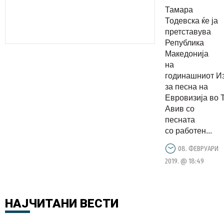
Тамара ќе
Тамара
настапи
Тодевска ќе ја
на
претставува
Република
Евровизија
Македонија
на
годинашниот И
за песна на
Евровизија во 
Авив со
песната
со работен...
08. ФЕВРУАРИ
2019. @ 18:49
НАЈЧИТАНИ
ВЕСТИ