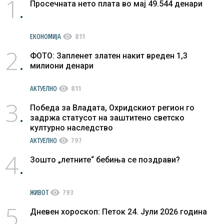
1
Просечната нето плата во мај 49.544 денари
visibility
ЕКОНОМИЈА
811
2
ФОТО: Запленет златен накит вреден 1,3
милиони денари
visibility
АКТУЕЛНО
811
3
Победа за Владата, Охридскиот регион го
задржа статусот на заштитено светско
културно наследство
visibility
АКТУЕЛНО
797
4
Зошто „летните“ бебиња се поздрави?
visibility
ЖИВОТ
793
5
Дневен хороскоп: Петок 24. Јули 2026 година