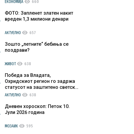
visibility
ЕКОНОМИЈА
660
ФОТО: Запленет златен накит
вреден 1,3 милиони денари
visibility
АКТУЕЛНО
657
Зошто „летните“ бебиња се
поздрави?
visibility
ЖИВОТ
638
Победа за Владата,
Охридскиот регион го задржа
статусот на заштитено светско
културно наследство
visibility
АКТУЕЛНО
638
Дневен хороскоп: Петок 10.
Јули 2026 година
visibility
МОЗАИК
595