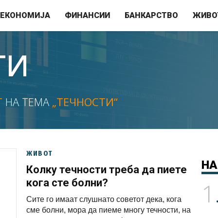
ЕКОНОМИЈА
ФИНАНСИИ
БАНКАРСТВО
ЖИВО
ТИ
Т
НА ТЕМА
„ТЕЧНОСТИ“
ЖИВОТ
НА
Колку течности треба да пиете
кога сте болни?
1
Сите го имаат слушнато советот дека, кога
сме болни, мора да пиеме многу течности, на