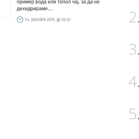
пример вода или топол чај, за да не
дехидрираме....
2
24. ЈАНУАРИ 2019. @ 20:32
3
4
5