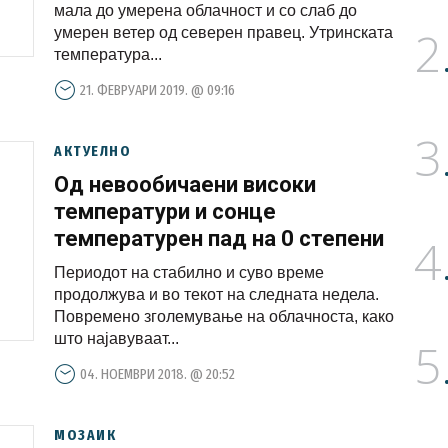
мала до умерена облачност и со слаб до
2
умерен ветер од северен правец. Утринската
температура...
21. ФЕВРУАРИ 2019. @ 09:16
3
АКТУЕЛНО
Од невообичаени високи
температури и сонце
температурен пад на 0 степени
4
Периодот на стабилно и суво време
продолжува и во текот на следната недела.
Повремено зголемување на облачноста, како
што најавуваат...
5
04. НОЕМВРИ 2018. @ 20:52
МОЗАИК