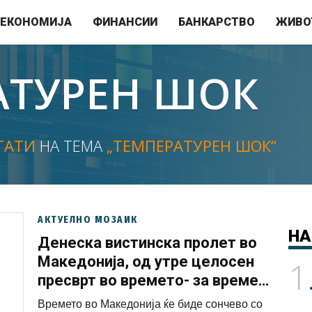
ЕКОНОМИЈА
ФИНАНСИИ
БАНКАРСТВО
ЖИВО
АТУРЕН ШОК
ТАТИ
НА ТЕМА
„ТЕМПЕРАТУРЕН ШОК“
АКТУЕЛНО МОЗАИК
НА
Денеска вистинска пролет во
Македонија, од утре целосен
1
пресврт во времето- за време
на викендот температурен шок
Времето во Македонија ќе биде сончево со