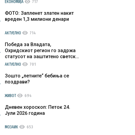
visibility
ЕКОНОМИЈА
717
ФОТО: Запленет златен накит
вреден 1,3 милиони денари
visibility
АКТУЕЛНО
714
Победа за Владата,
Охридскиот регион го задржа
статусот на заштитено светско
културно наследство
visibility
АКТУЕЛНО
701
Зошто „летните“ бебиња се
поздрави?
visibility
ЖИВОТ
694
Дневен хороскоп: Петок 24.
Јули 2026 година
visibility
МОЗАИК
653