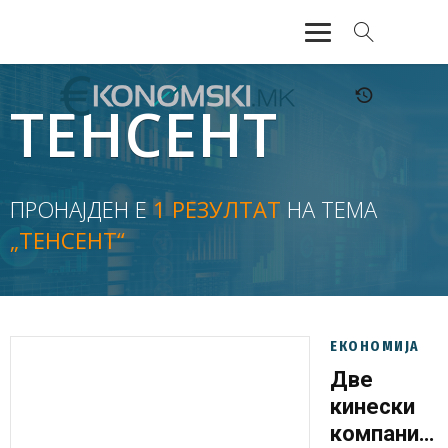
АКТУЕЛНО
ТЕНСЕНТ
ЕКОНОМИЈА
ФИНАНСИИ
ПРОНАЈДЕН Е
1 РЕЗУЛТАТ
НА ТЕМА
„ТЕНСЕНТ“
БАНКАРСТВО
ЖИВОТ
МОЗАИК
ЕКОНОМИЈА
Две
кинески
компании