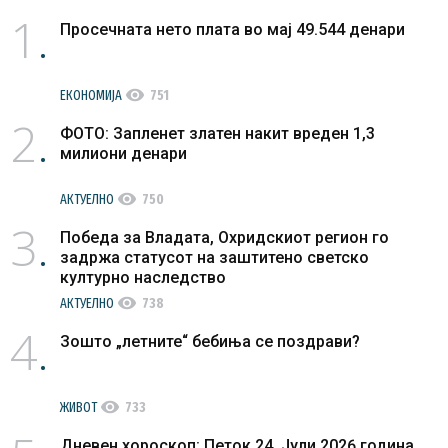
1
Просечната нето плата во мај 49.544 денари
visibility
ЕКОНОМИЈА
751
2
ФОТО: Запленет златен накит вреден 1,3
милиони денари
visibility
АКТУЕЛНО
750
3
Победа за Владата, Охридскиот регион го
задржа статусот на заштитено светско
културно наследство
visibility
АКТУЕЛНО
738
4
Зошто „летните“ бебиња се поздрави?
visibility
ЖИВОТ
733
Дневен хороскоп: Петок 24. Јули 2026 година