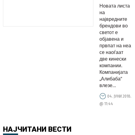
на
Новата листа
листата
на
на
највредните
брендови во
највредни
светот е
брендови,
објавена и
Гугл на
првпат на неа
прво
се наоѓаат
две кинески
место
компании.
Компанијата
„Алибаба“
влезе...
04. ЈУНИ 2018.
@ 11:44
НАЈЧИТАНИ
ВЕСТИ