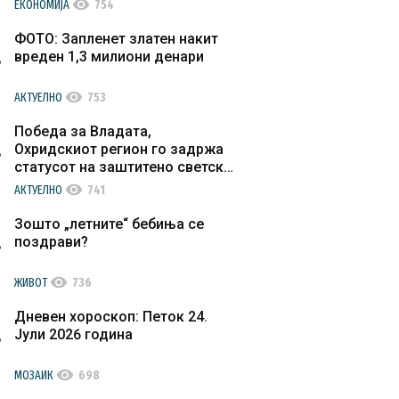
visibility
ЕКОНОМИЈА
754
ФОТО: Запленет златен накит
вреден 1,3 милиони денари
visibility
АКТУЕЛНО
753
Победа за Владата,
Охридскиот регион го задржа
статусот на заштитено светско
културно наследство
visibility
АКТУЕЛНО
741
Зошто „летните“ бебиња се
поздрави?
visibility
ЖИВОТ
736
Дневен хороскоп: Петок 24.
Јули 2026 година
visibility
МОЗАИК
698