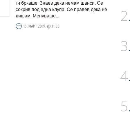
куршуми, 7 пати ја менуваше
ги бркаше. Знаев дека немам шанси. Се
2
муницијата
сокрив под една клупа. Се правев дека не
дишам. Менуваше...
15. МАРТ 2019. @ 11:33
3
4
5