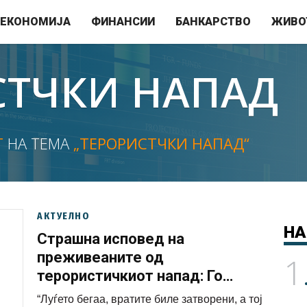
ЕКОНОМИЈА
ФИНАНСИИ
БАНКАРСТВО
ЖИВО
СТЧКИ НАПАД
Т
НА ТЕМА
„ТЕРОРИСТЧКИ НАПАД“
АКТУЕЛНО
НА
Страшна исповед на
преживеаните од
1
терористичкиот напад: Го
молев Бог да му снема
“Луѓето бегаа, вратите биле затворени, а тој