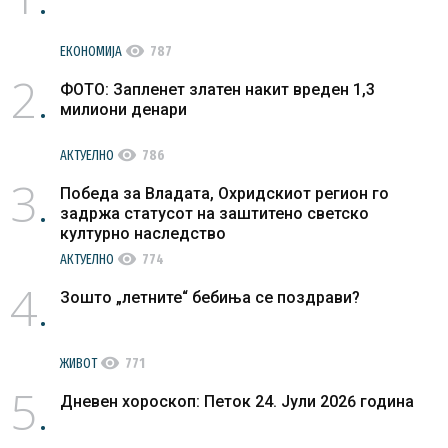
visibility
ЕКОНОМИЈА
787
2
ФОТО: Запленет златен накит вреден 1,3
милиони денари
visibility
АКТУЕЛНО
786
3
Победа за Владата, Охридскиот регион го
задржа статусот на заштитено светско
културно наследство
visibility
АКТУЕЛНО
774
4
Зошто „летните“ бебиња се поздрави?
visibility
ЖИВОТ
771
5
Дневен хороскоп: Петок 24. Јули 2026 година