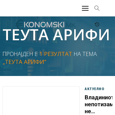
АКТУЕЛНО
ТЕУТА АРИФИ
ЕКОНОМИЈА
ФИНАНСИИ
ПРОНАЈДЕН Е
1 РЕЗУЛТАТ
НА ТЕМА
„ТЕУТА АРИФИ“
БАНКАРСТВО
ЖИВОТ
МОЗАИК
АКТУЕЛНО
Владиниот
непотизам
не