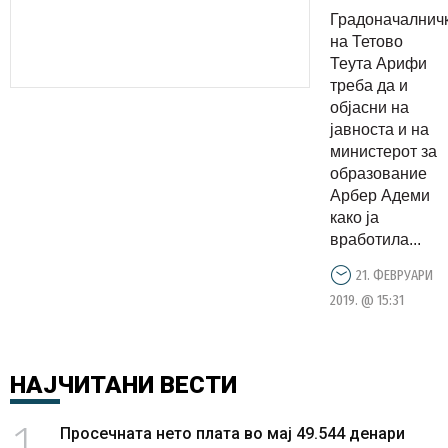
престанува
Градоначалнич
Теута
на Тетово
Арифи ја
Теута Арифи
треба да и
постави
објасни на
сестра ѝ
јавноста и на
за
министерот за
заменик
образование
Арбер Адеми
директорк
како ја
на
вработила...
училиште
21. ФЕВРУАРИ
2019. @ 15:31
НАЈЧИТАНИ
ВЕСТИ
1
Просечната нето плата во мај 49.544 денари