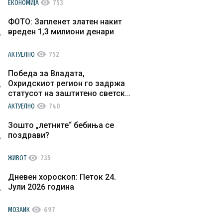
visibility
ЕКОНОМИЈА
753
ФОТО: Запленет златен накит
вреден 1,3 милиони денари
visibility
АКТУЕЛНО
752
Победа за Владата,
Охридскиот регион го задржа
статусот на заштитено светско
културно наследство
visibility
АКТУЕЛНО
740
Зошто „летните“ бебиња се
поздрави?
visibility
ЖИВОТ
735
Дневен хороскоп: Петок 24.
Јули 2026 година
visibility
МОЗАИК
697