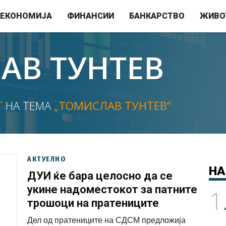
ЕКОНОМИЈА
ФИНАНСИИ
БАНКАРСТВО
ЖИВО
АВ ТУНТЕВ
Т
НА ТЕМА
„ТОМИСЛАВ ТУНТЕВ“
АКТУЕЛНО
НА
ДУИ ќе бара целосно да се
укине надоместокот за патните
1
трошоци на пратениците
Дел од пратениците на СДСМ предложија