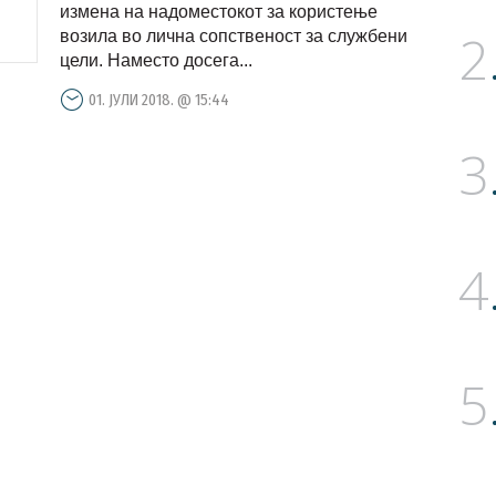
измена на надоместокот за користење
2
возила во лична сопственост за службени
цели. Наместо досега...
01. ЈУЛИ 2018. @ 15:44
3
4
5