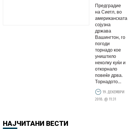
Предградие
на Сиетл, во
американската
сојузна
држава
Вашингтон, го
погоди
торнадо кое
уништило
неколку куќи и
откорнало
повеќе дрва.
Торнадото...
19. ДЕКЕМВРИ
2018. @ 11:31
НАЈЧИТАНИ
ВЕСТИ