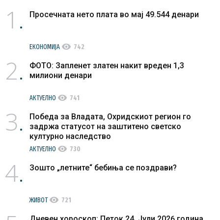
1
Просечната нето плата во мај 49.544 денари
visibility
ЕКОНОМИЈА
742
2
ФОТО: Запленет златен накит вреден 1,3
милиони денари
visibility
АКТУЕЛНО
741
3
Победа за Владата, Охридскиот регион го
задржа статусот на заштитено светско
културно наследство
visibility
АКТУЕЛНО
730
4
Зошто „летните“ бебиња се поздрави?
visibility
ЖИВОТ
721
Дневен хороскоп: Петок 24. Јули 2026 година