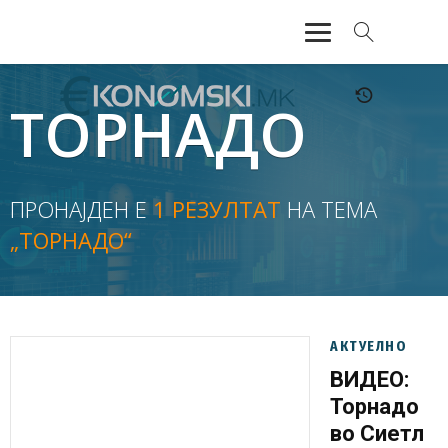
АКТУЕЛНО
ТОРНАДО
ЕКОНОМИЈА
ФИНАНСИИ
ПРОНАЈДЕН Е
1 РЕЗУЛТАТ
НА ТЕМА
„ТОРНАДО“
БАНКАРСТВО
ЖИВОТ
МОЗАИК
АКТУЕЛНО
ВИДЕО:
Торнадо
во Сиетл