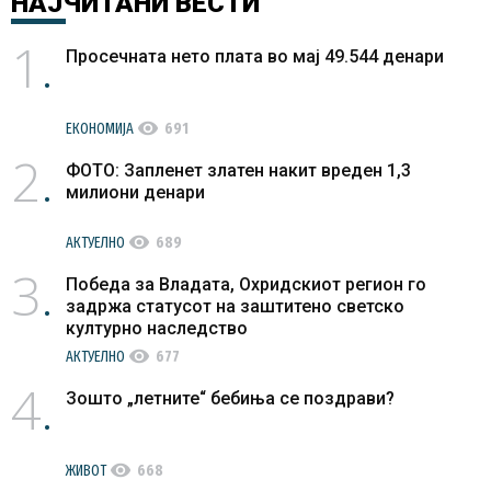
НАЈЧИТАНИ
ВЕСТИ
1
Просечната нето плата во мај 49.544 денари
visibility
ЕКОНОМИЈА
691
2
ФОТО: Запленет златен накит вреден 1,3
милиони денари
visibility
АКТУЕЛНО
689
3
Победа за Владата, Охридскиот регион го
задржа статусот на заштитено светско
културно наследство
visibility
АКТУЕЛНО
677
4
Зошто „летните“ бебиња се поздрави?
visibility
ЖИВОТ
668