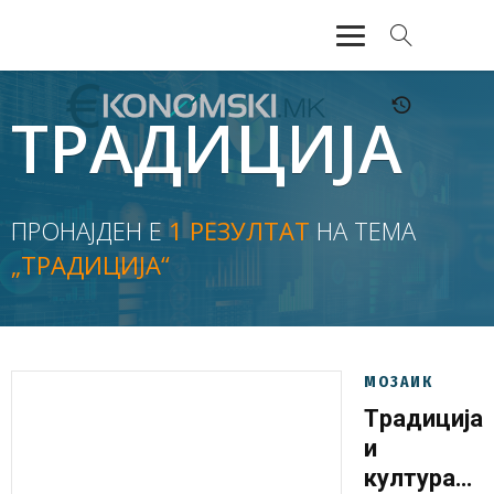
АКТУЕЛНО
ТРАДИЦИЈА
ЕКОНОМИЈА
ФИНАНСИИ
ПРОНАЈДЕН Е
1 РЕЗУЛТАТ
НА ТЕМА
„ТРАДИЦИЈА“
БАНКАРСТВО
ЖИВОТ
МОЗАИК
МОЗАИК
Tрадиција
и
културата