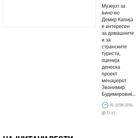
на
Музејот за
производс
вино во
и
Демир Капија
е интересен
преработк
за домашните
на грозје
и за
на овие
странските
простори
туристи,
оценија
се
денеска
воодушев
проект
за
менаџерот
младите
Звонимир
и старите
Будимировиќ...
10. ЈУЛИ 2018.
@ 13:41