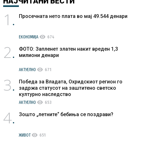
НАЈЧИТАНИ
ВЕСТИ
1
Просечната нето плата во мај 49.544 денари
visibility
ЕКОНОМИЈА
674
2
ФОТО: Запленет златен накит вреден 1,3
милиони денари
visibility
АКТУЕЛНО
671
3
Победа за Владата, Охридскиот регион го
задржа статусот на заштитено светско
културно наследство
visibility
АКТУЕЛНО
653
4
Зошто „летните“ бебиња се поздрави?
visibility
ЖИВОТ
651