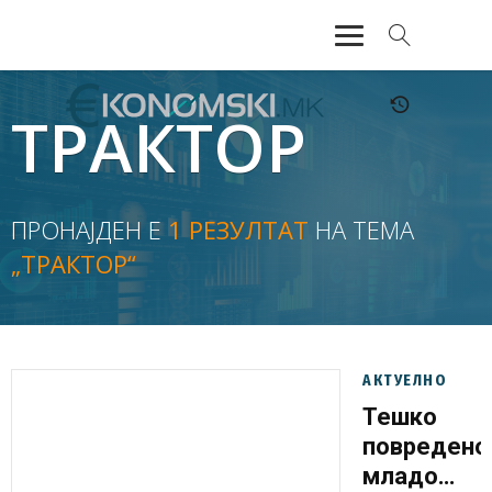
АКТУЕЛНО
ТРАКТОР
ЕКОНОМИЈА
ФИНАНСИИ
ПРОНАЈДЕН Е
1 РЕЗУЛТАТ
НА ТЕМА
„ТРАКТОР“
БАНКАРСТВО
ЖИВОТ
МОЗАИК
АКТУЕЛНО
Тешко
повредено
младо