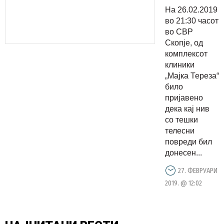
момче од
На 26.02.2019
Муртино:
во 21:30 часот
Со
во СВР
Скопје, од
тракторот
комплексот
удрил во
клиники
земјен
„Мајка Тереза“
брег и
било
пријавено
паднал
дека кај нив
со тешки
телесни
повреди бил
донесен...
27. ФЕВРУАРИ
2019. @ 12:02