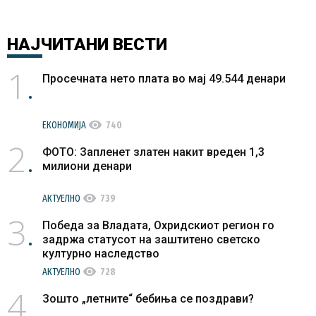
НАЈЧИТАНИ
ВЕСТИ
1
Просечната нето плата во мај 49.544 денари
visibility
ЕКОНОМИЈА
740
2
ФОТО: Запленет златен накит вреден 1,3
милиони денари
visibility
АКТУЕЛНО
739
3
Победа за Владата, Охридскиот регион го
задржа статусот на заштитено светско
културно наследство
visibility
АКТУЕЛНО
728
4
Зошто „летните“ бебиња се поздрави?