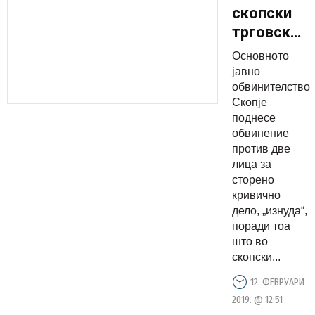
скопски
трговски
центар со
Основното
смртни
јавно
закани се
обвинителство
Скопје
обиделе
поднесе
од маж
обвинение
да
против две
изнудат
лица за
сторено
10 илјади
кривично
евра
дело, „изнуда“,
поради тоа
што во
скопски...
12. ФЕВРУАРИ
2019. @ 12:51