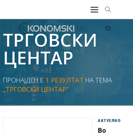
АКТУЕЛНО
ТРГОВСКИ
ЕКОНОМИЈА
ЦЕНТАР
ФИНАНСИИ
БАНКАРСТВО
ПРОНАЈДЕН Е
1 РЕЗУЛТАТ
НА ТЕМА
„ТРГОВСКИ ЦЕНТАР“
ЖИВОТ
МОЗАИК
АКТУЕЛНО
Во