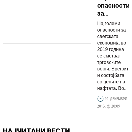
опасности
за
светската
Најголеми
економија
опасности за
во 2019
светската
економија во
година се
2019 година
сметаат
се сметаат
трговскит
трговските
војни,
војни, Брегзит
и состојбата
Брегзит и
со цените на
состојбата
нафтата. Во...
со цените
10. ДЕКЕМВРИ
на
2018. @ 20:09
нафтата
НАЈЧИТАНИ
ВЕСТИ