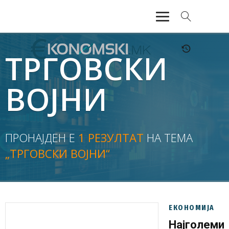
АКТУЕЛНО
ТРГОВСКИ
ЕКОНОМИЈА
ВОЈНИ
ФИНАНСИИ
БАНКАРСТВО
ПРОНАЈДЕН Е
1 РЕЗУЛТАТ
НА ТЕМА
„ТРГОВСКИ ВОЈНИ“
ЖИВОТ
МОЗАИК
ЕКОНОМИЈА
Најголеми