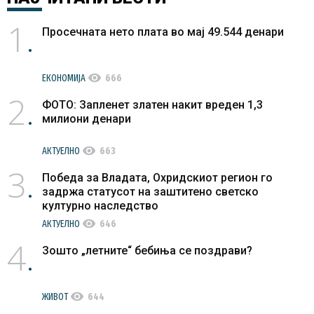
1
Просечната нето плата во мај 49.544 денари
visibility
ЕКОНОМИЈА
666
2
ФОТО: Запленет златен накит вреден 1,3
милиони денари
visibility
АКТУЕЛНО
663
3
Победа за Владата, Охридскиот регион го
задржа статусот на заштитено светско
културно наследство
visibility
АКТУЕЛНО
646
4
Зошто „летните“ бебиња се поздрави?
visibility
ЖИВОТ
644