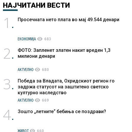
НАЈЧИТАНИ
ВЕСТИ
1
Просечната нето плата во мај 49.544 денари
visibility
ЕКОНОМИЈА
683
2
ФОТО: Запленет златен накит вреден 1,3
милиони денари
visibility
АКТУЕЛНО
680
3
Победа за Владата, Охридскиот регион го
задржа статусот на заштитено светско
културно наследство
visibility
АКТУЕЛНО
669
4
Зошто „летните“ бебиња се поздрави?
visibility
ЖИВОТ
660