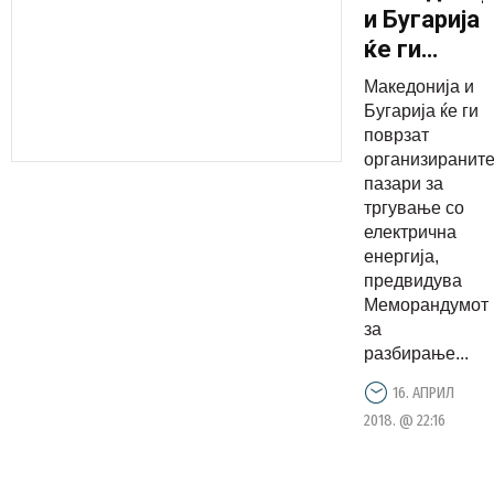
и Бугарија
ќе ги
поврзат
Македонија и
пазарите
Бугарија ќе ги
за
поврзат
организиранит
тргување
пазари за
со
тргување со
електричн
електрична
енергија
енергија,
предвидува
Меморандумот
за
разбирање...
16. АПРИЛ
2018. @ 22:16