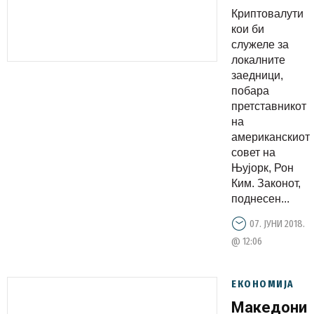
за
Криптовалути
создавањ
кои би
на
служеле за
локалните
локални
заедници,
валути
побара
претставникот
на
американскиот
совет на
Њујорк, Рон
Ким. Законот,
поднесен...
07. ЈУНИ 2018.
@ 12:06
ЕКОНОМИЈА
Македониј