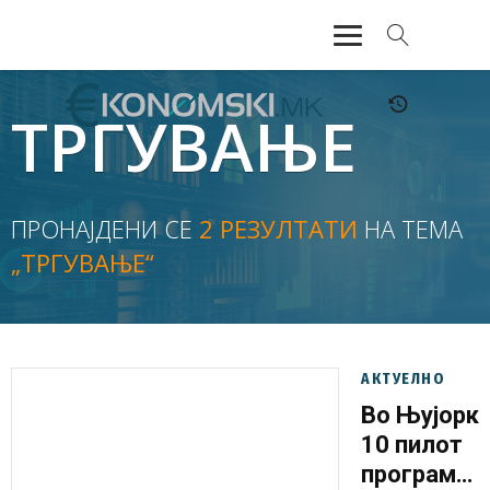
АКТУЕЛНО
ТРГУВАЊЕ
ЕКОНОМИЈА
ФИНАНСИИ
ПРОНАЈДЕНИ СЕ
2 РЕЗУЛТАТИ
НА ТЕМА
„ТРГУВАЊЕ“
БАНКАРСТВО
ЖИВОТ
МОЗАИК
АКТУЕЛНО
Во Њујорк
10 пилот
програми