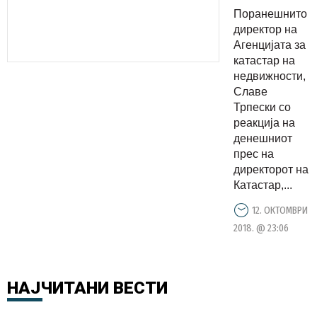
Срамано
Поранешнито
е да се
директор на
лаже
Агенцијата за
катастар на
македонск
недвижности,
јавност за
Славе
работи
Трпески со
кои
реакција на
денешниот
можат да
прес на
се
директорот на
проверат
Катастар,...
на веб
12. ОКТОМВРИ
страната
2018. @ 23:06
на
Агенцијата
за
НАЈЧИТАНИ
ВЕСТИ
катастар