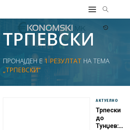
АКТУЕЛНО
ТРПЕВСКИ
ЕКОНОМИЈА
ФИНАНСИИ
ПРОНАЈДЕН Е
1 РЕЗУЛТАТ
НА ТЕМА
„ТРПЕВСКИ“
БАНКАРСТВО
ЖИВОТ
МОЗАИК
АКТУЕЛНО
Трпески
до
Тунџев: