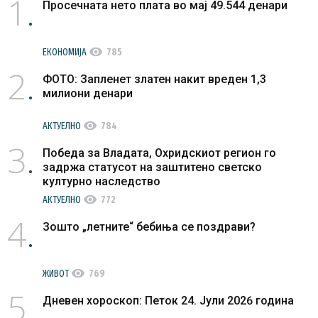
1
Просечната нето плата во мај 49.544 денари
visibility
ЕКОНОМИЈА
785
2
ФОТО: Запленет златен накит вреден 1,3
милиони денари
visibility
АКТУЕЛНО
784
3
Победа за Владата, Охридскиот регион го
задржа статусот на заштитено светско
културно наследство
visibility
АКТУЕЛНО
772
4
Зошто „летните“ бебиња се поздрави?
visibility
ЖИВОТ
769
5
Дневен хороскоп: Петок 24. Јули 2026 година