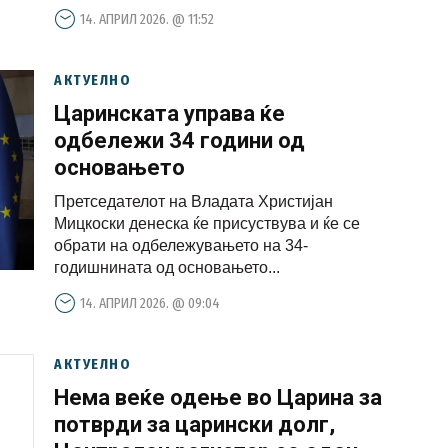
14. АПРИЛ 2026. @ 11:52
АКТУЕЛНО
Царинската управа ќе
одбележи 34 години од
основањето
Претседателот на Владата Христијан
Мицкоски денеска ќе присуствува и ќе се
обрати на одбележувањето на 34-
годишнината од основањето...
14. АПРИЛ 2026. @ 09:04
АКТУЕЛНО
Нема веќе одење во Царина за
потврди за царински долг,