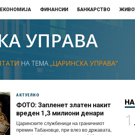
ЕКОНОМИЈА
ФИНАНСИИ
БАНКАРСТВО
ЖИВО
КА УПРАВА
ЛТАТИ
НА ТЕМА
„ЦАРИНСКА УПРАВА“
АКТУЕЛНО
НА
ФОТО: Запленет златен накит
вреден 1,3 милиони денари
1
Царинските службеници на граничниот
премин Табановце, при влез во државата,