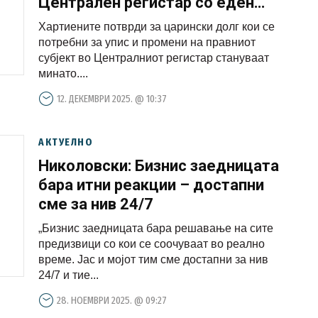
Централен регистар со еден
клик ги гледа електронски
Хартиените потврди за царински долг кои се
потребни за упис и промени на правниот
субјект во Централниот регистар стануваат
минато....
12. ДЕКЕМВРИ 2025. @ 10:37
АКТУЕЛНО
Николовски: Бизнис заедницата
бара итни реакции – достапни
сме за нив 24/7
„Бизнис заедницата бара решавање на сите
предизвици со кои се соочуваат во реално
време. Јас и мојот тим сме достапни за нив
24/7 и тие...
28. НОЕМВРИ 2025. @ 09:27