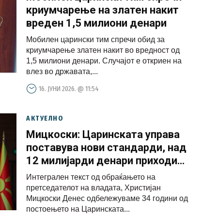
криумчарење на златен накит
вреден 1,5 милиони денари
Мобилен царински тим спречи обид за
криумчарење златен накит во вредност од
1,5 милиони денари. Случајот е откриен на
влез во државата,...
16. ЈУНИ 2026. @ 11:54
АКТУЕЛНО
Мицкоски: Царинската управа
поставува нови стандарди, над
12 милијарди денари приходи
во еден месец
Интегрален текст од обраќањето на
претседателот на владата, Христијан
Мицкоски Денес одбележуваме 34 години од
постоењето на Царинската...