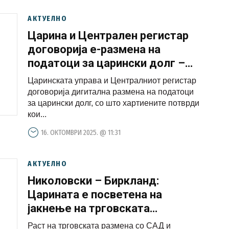
АКТУЕЛНО
Царина и Централен регистар
договорија е-размена на
податоци за царински долг –
хартиените потврди наскоро
Царинската управа и Централниот регистар
заминуваат во историјата
договорија дигитална размена на податоци
за царински долг, со што хартиените потврди
кои...
16. ОКТОМВРИ 2025. @ 11:31
АКТУЕЛНО
Николовски – Биркланд:
Царината е посветена на
јакнење на трговската
соработка со САД
Раст на трговската размена со САД и