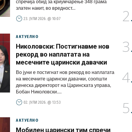
спречија обид за криумчарење 348 грама
златен накит, во вредност...
2
23. ЈУЛИ 2026. @ 10:07
АКТУЕЛНО
3
Николовски: Постигнавме нов
рекорд во наплатата на
месечните царински давачки
4
Во јуни е постигнат нов рекорд во наплатата
на месечните царински давачки, соопшти
денеска директорот на Царинската управа,
Бобан Николовски....
5
02. ЈУЛИ 2026. @ 13:53
АКТУЕЛНО
Мобилен царински тим спречи