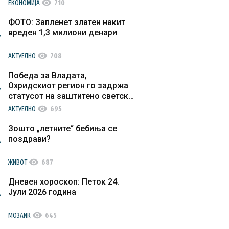
visibility
ЕКОНОМИЈА
710
ФОТО: Запленет златен накит
вреден 1,3 милиони денари
visibility
АКТУЕЛНО
708
Победа за Владата,
Охридскиот регион го задржа
статусот на заштитено светско
културно наследство
visibility
АКТУЕЛНО
695
Зошто „летните“ бебиња се
поздрави?
visibility
ЖИВОТ
687
Дневен хороскоп: Петок 24.
Јули 2026 година
visibility
МОЗАИК
645