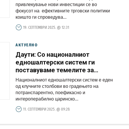
привлекување нови инвестиции се во
фокусот на ефективните трговски политики
коишто ги спроведува...
19. СЕПТЕМВРИ 2025. @ 12:31
АКТУЕЛНО
Даути: Со националниот
едношалтерски систем ги
поставуваме темелите за
одржлив раст и посилна
Националниот едношалтерски систем е еден
регионална поврзаност
од клучните столбови во градењето на
потранспарентно, поефикасно и
интероперабилно царинско...
11. СЕПТЕМВРИ 2025. @ 09:28