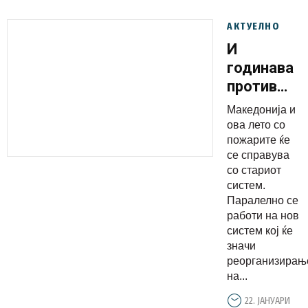
АКТУЕЛНО
И
годинава
против
пожарите
Македонија и
со стар
ова лето со
систем,
пожарите ќе
се справува
се работи
со стариот
на
систем.
спојување
Паралелно се
на ЦУК и
работи на нов
систем кој ќе
ДЗС и
значи
функциона
реорганизирањ
инситуцио
на...
одговор
22. ЈАНУАРИ