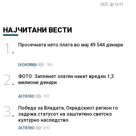
во кризни
2025. @ 14:13
состојби
НАЈЧИТАНИ
ВЕСТИ
1
Просечната нето плата во мај 49.544 денари
visibility
ЕКОНОМИЈА
709
2
ФОТО: Запленет златен накит вреден 1,3
милиони денари
visibility
АКТУЕЛНО
707
3
Победа за Владата, Охридскиот регион го
задржа статусот на заштитено светско
културно наследство
visibility
АКТУЕЛНО
693