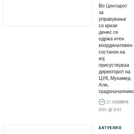
поради
Во Центарот
лизгање
за
на
управување
со кризи
земјиште
денес се
на Водно
одржа итен
координативен
состанок на
кој
присуствуваа
директорот на
ЦУК, Мухамед
Али,
градоначалникот
27. НОЕМВРИ
2025. @ 12:03
АКТУЕЛНО