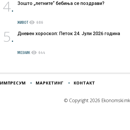
4
Зошто „летните“ бебиња се поздрави?
visibility
ЖИВОТ
686
5
Дневен хороскоп: Петок 24. Јули 2026 година
visibility
МОЗАИК
644
ИМПРЕСУМ
МАРКЕТИНГ
КОНТАКТ
© Copyright 2026 Ekonomski.mk