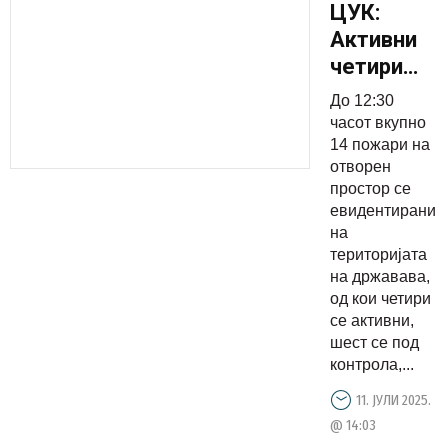
ЦУК:
Активни
четири
пожари
До 12:30
на
часот вкупно
отворен
14 пожари на
отворен
простор,
простор се
шест
евидентирани
локализир
на
и два под
територијата
на државава,
контрола
од кои четири
се активни,
шест се под
контрола,...
11. ЈУЛИ 2025.
@ 14:03