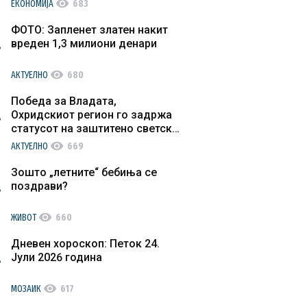
visibility
ЕКОНОМИЈА
683
ФОТО: Запленет златен накит
вреден 1,3 милиони денари
visibility
АКТУЕЛНО
680
Победа за Владата,
Охридскиот регион го задржа
статусот на заштитено светско
културно наследство
visibility
АКТУЕЛНО
669
Зошто „летните“ бебиња се
поздрави?
visibility
ЖИВОТ
660
Дневен хороскоп: Петок 24.
Јули 2026 година
visibility
МОЗАИК
617