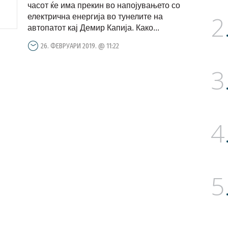
часот ќе има прекин во напојувањето со
2
електрична енергија во тунелите на
автопатот кај Демир Капија. Како...
26. ФЕВРУАРИ 2019. @ 11:22
3
4
5