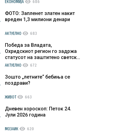
visibility
ЕКОНОМИЈА
686
ФОТО: Запленет златен накит
вреден 1,3 милиони денари
visibility
АКТУЕЛНО
683
Победа за Владата,
Охридскиот регион го задржа
статусот на заштитено светско
културно наследство
visibility
АКТУЕЛНО
672
Зошто „летните“ бебиња се
поздрави?
visibility
ЖИВОТ
663
Дневен хороскоп: Петок 24.
Јули 2026 година
visibility
МОЗАИК
620