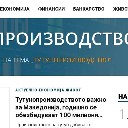
ЕКОНОМИЈА
ФИНАНСИИ
БАНКАРСТВО
ЖИВО
ПРОИЗВОДСТВ
Т
НА ТЕМА
„ТУТУНОПРОИЗВОДСТВО“
АКТУЕЛНО ЕКОНОМИЈА ЖИВОТ
НА
Тутунопроизводството важно
за Македонија, годишно се
1
обезбедуваат 100 милиони
евра девизен прилив
Производството на тутун добива се