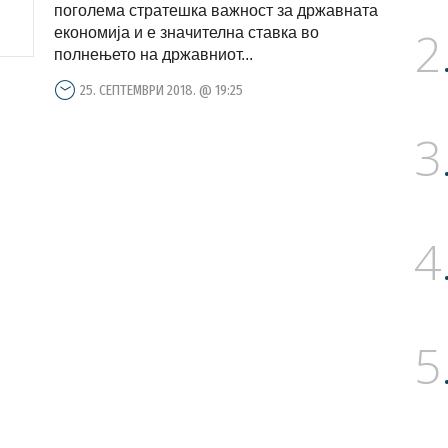
поголема стратешка важност за државната
2
економија и е значителна ставка во
полнењето на државниот...
25. СЕПТЕМВРИ 2018. @ 19:25
3
4
5