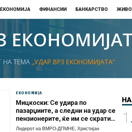
ЕКОНОМИЈА
ФИНАНСИИ
БАНКАРСТВО
ЖИВО
З ЕКОНОМИЈА
Т
НА ТЕМА
„УДАР ВРЗ ЕКОНОМИЈАТА“
ЕКОНОМИЈА
НА
Мицкоски: Се удира по
пазарџиите, а следни на удар се
1
пензионерите, ќе им се скрати
законското зголемување на
Лидерот на ВМРО-ДПМНЕ, Христијан