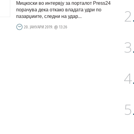
пензиите
Мицкоски во интервју за порталот Press24
2
порачува дека откако владата удри по
пазарџиите, следни на удар...
20. ЈАНУАРИ 2019. @ 13:26
3
4
5