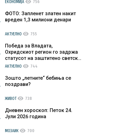
visibility
ЕКОНОМИЈА
756
ФОТО: Запленет златен накит
вреден 1,3 милиони денари
visibility
АКТУЕЛНО
755
Победа за Владата,
Охридскиот регион го задржа
статусот на заштитено светско
културно наследство
visibility
АКТУЕЛНО
744
Зошто „летните“ бебиња се
поздрави?
visibility
ЖИВОТ
738
Дневен хороскоп: Петок 24.
Јули 2026 година
visibility
МОЗАИК
700