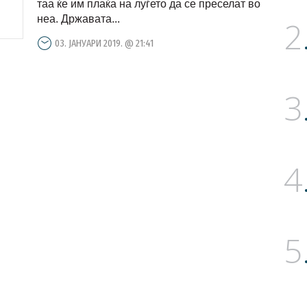
таа ќе им плаќа на луѓето да се преселат во
неа. Државата...
2
03. ЈАНУАРИ 2019. @ 21:41
3
4
5