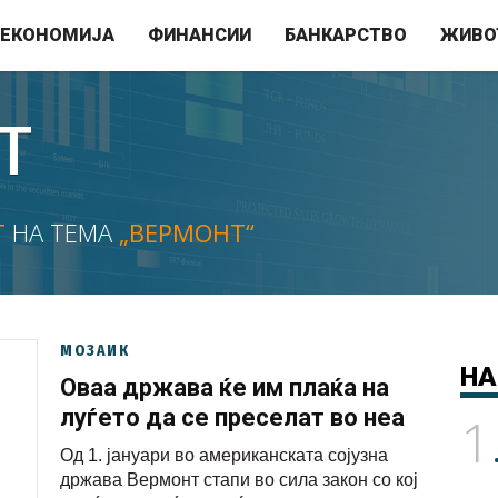
ЕКОНОМИЈА
ФИНАНСИИ
БАНКАРСТВО
ЖИВО
Т
Т
НА ТЕМА
„ВЕРМОНТ“
МОЗАИК
НА
Оваа држава ќе им плаќа на
луѓето да се преселат во неа
1
Од 1. јануари во американската сојузна
држава Вермонт стапи во сила закон со кој