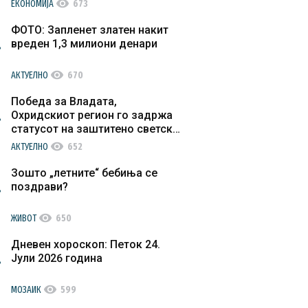
visibility
ЕКОНОМИЈА
673
ФОТО: Запленет златен накит
вреден 1,3 милиони денари
visibility
АКТУЕЛНО
670
Победа за Владата,
Охридскиот регион го задржа
статусот на заштитено светско
културно наследство
visibility
АКТУЕЛНО
652
Зошто „летните“ бебиња се
поздрави?
visibility
ЖИВОТ
650
Дневен хороскоп: Петок 24.
Јули 2026 година
visibility
МОЗАИК
599