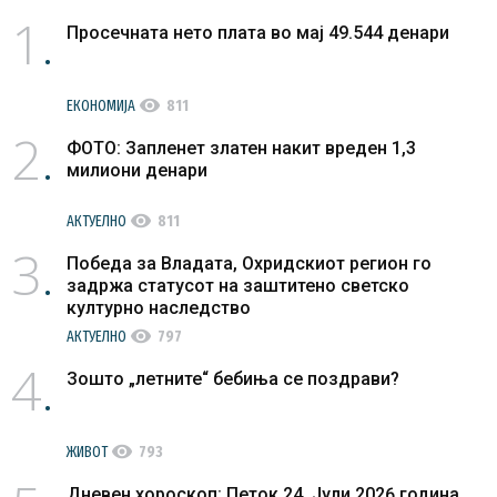
1
Просечната нето плата во мај 49.544 денари
visibility
ЕКОНОМИЈА
811
2
ФОТО: Запленет златен накит вреден 1,3
милиони денари
visibility
АКТУЕЛНО
811
3
Победа за Владата, Охридскиот регион го
задржа статусот на заштитено светско
културно наследство
visibility
АКТУЕЛНО
797
4
Зошто „летните“ бебиња се поздрави?
visibility
ЖИВОТ
793
Дневен хороскоп: Петок 24. Јули 2026 година