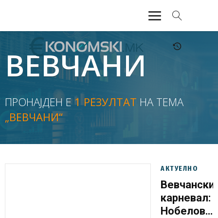
АКТУЕЛНО
ВЕВЧАНИ
ЕКОНОМИЈА
ФИНАНСИИ
ПРОНАЈДЕН Е
1 РЕЗУЛТАТ
НА ТЕМА
„ВЕВЧАНИ“
БАНКАРСТВО
ЖИВОТ
МОЗАИК
АКТУЕЛНО
Вевчански
карневал:
Нобелова