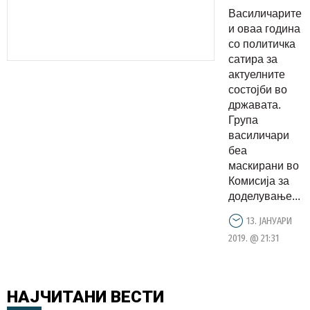
за мајка
Василичарите
му на
и оваа година
Заев во
со политичка
сатира за
категорија
актуелните
„Кај го
состојби во
родив, кај
државата.
се
Група
василичари
запустив“
беа
(ФОТО)
маскирани во
Комисија за
доделување...
13. ЈАНУАРИ
2019. @ 21:31
НАЈЧИТАНИ
ВЕСТИ