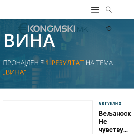
АКТУЕЛНО
ВИНА
ЕКОНОМИЈА
ФИНАНСИИ
ПРОНАЈДЕН Е
1 РЕЗУЛТАТ
НА ТЕМА
„ВИНА“
БАНКАРСТВО
ЖИВОТ
МОЗАИК
АКТУЕЛНО
Вељаноски
Не
чувствува