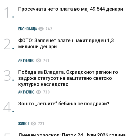
1
Просечната нето плата во мај 49.544 денари
visibility
ЕКОНОМИЈА
742
2
ФОТО: Запленет златен накит вреден 1,3
милиони денари
visibility
АКТУЕЛНО
741
3
Победа за Владата, Охридскиот регион го
задржа статусот на заштитено светско
културно наследство
visibility
АКТУЕЛНО
730
4
Зошто „летните“ бебиња се поздрави?
visibility
ЖИВОТ
721
Дневен хороскоп: Петок 24. Јули 2026 година