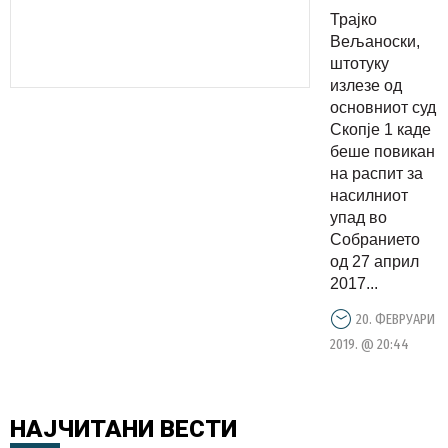
вина за
Трајко
упадот во
Вељаноски,
Собраниет
штотуку
излезе од
основниот суд
Скопје 1 каде
беше повикан
на распит за
насилниот
упад во
Собранието
од 27 април
2017...
20. ФЕВРУАРИ
2019. @ 20:44
НАЈЧИТАНИ
ВЕСТИ