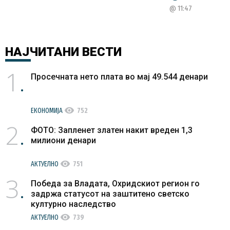
@ 11:47
НАЈЧИТАНИ
ВЕСТИ
1
Просечната нето плата во мај 49.544 денари
visibility
ЕКОНОМИЈА
752
2
ФОТО: Запленет златен накит вреден 1,3
милиони денари
visibility
АКТУЕЛНО
751
3
Победа за Владата, Охридскиот регион го
задржа статусот на заштитено светско
културно наследство
visibility
АКТУЕЛНО
739