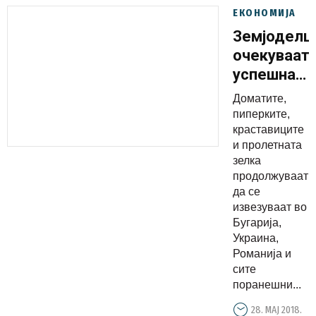
ЕКОНОМИЈА
Земјоделц
очекуваат
успешна
сезона:
Доматите,
Високи
пиперките,
откупни
краставиците
и пролетната
цени за
зелка
раногради
продолжуваат
производи
да се
извезуваат во
Бугарија,
Украина,
Романија и
сите
поранешни...
28. МАЈ 2018.