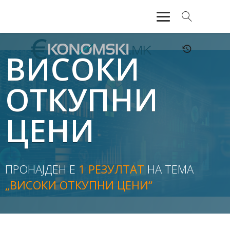
АКТУЕЛНО
ВИСОКИ
ЕКОНОМИЈА
ОТКУПНИ
ФИНАНСИИ
ЦЕНИ
БАНКАРСТВО
ЖИВОТ
ПРОНАЈДЕН Е
1 РЕЗУЛТАТ
НА ТЕМА
МОЗАИК
„ВИСОКИ ОТКУПНИ ЦЕНИ“