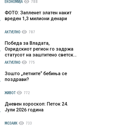
visibility
ЕКОНОМИЈА
788
ФОТО: Запленет златен накит
вреден 1,3 милиони денари
visibility
АКТУЕЛНО
787
Победа за Владата,
Охридскиот регион го задржа
статусот на заштитено светско
културно наследство
visibility
АКТУЕЛНО
775
Зошто „летните“ бебиња се
поздрави?
visibility
ЖИВОТ
772
Дневен хороскоп: Петок 24.
Јули 2026 година
visibility
МОЗАИК
733