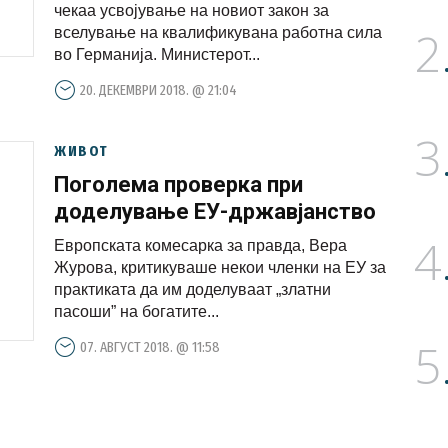
чекаа усвојување на новиот закон за
2
вселување на квалификувана работна сила
во Германија. Министерот...
20. ДЕКЕМВРИ 2018. @ 21:04
3
ЖИВОТ
Поголема проверка при
доделување ЕУ-државјанство
4
Европската комесарка за правда, Вера
Журова, критикуваше некои членки на ЕУ за
практиката да им доделуваат „златни
пасоши” на богатите...
5
07. АВГУСТ 2018. @ 11:58