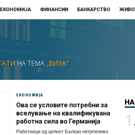
ЕКОНОМИЈА
ФИНАНСИИ
БАНКАРСТВО
ЖИВО
ТАТИ
НА ТЕМА
„ВИЗА“
ЕКОНОМИЈА
НА
Ова се условите потребни за
вселување на квалификувана
1
работна сила во Германија
Работници од целиот Балкан нетрпеливо