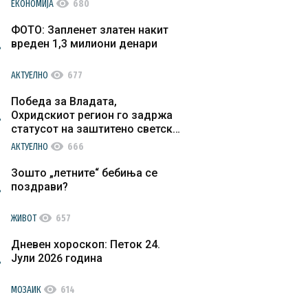
visibility
ЕКОНОМИЈА
680
ФОТО: Запленет златен накит
вреден 1,3 милиони денари
visibility
АКТУЕЛНО
677
Победа за Владата,
Охридскиот регион го задржа
статусот на заштитено светско
културно наследство
visibility
АКТУЕЛНО
666
Зошто „летните“ бебиња се
поздрави?
visibility
ЖИВОТ
657
Дневен хороскоп: Петок 24.
Јули 2026 година
visibility
МОЗАИК
614