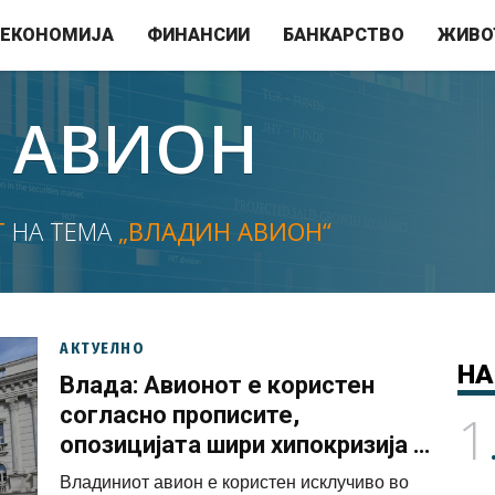
ЕКОНОМИЈА
ФИНАНСИИ
БАНКАРСТВО
ЖИВО
 АВИОН
Т
НА ТЕМА
„ВЛАДИН АВИОН“
АКТУЕЛНО
НА
Влада: Авионот е користен
согласно прописите,
1
опозицијата шири хипокризија и
сензационализам
Владиниот авион е користен исклучиво во