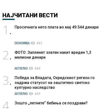
НАЈЧИТАНИ
ВЕСТИ
1
Просечната нето плата во мај 49.544 денари
visibility
ЕКОНОМИЈА
683
2
ФОТО: Запленет златен накит вреден 1,3
милиони денари
visibility
АКТУЕЛНО
680
3
Победа за Владата, Охридскиот регион го
задржа статусот на заштитено светско
културно наследство
visibility
АКТУЕЛНО
669
4
Зошто „летните“ бебиња се поздрави?