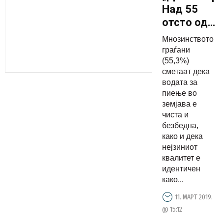
Над 55
отсто од
граѓаните
Мнозинството
сметаат
граѓани
дека
(55,3%)
сметаат дека
водата за
водата за
пиење во
пиење во
Македониј
земјава е
е
чиста и
безбедна,
безбедна
како и дека
нејзиниот
квалитет е
идентичен
како...
11. МАРТ 2019.
@ 15:12