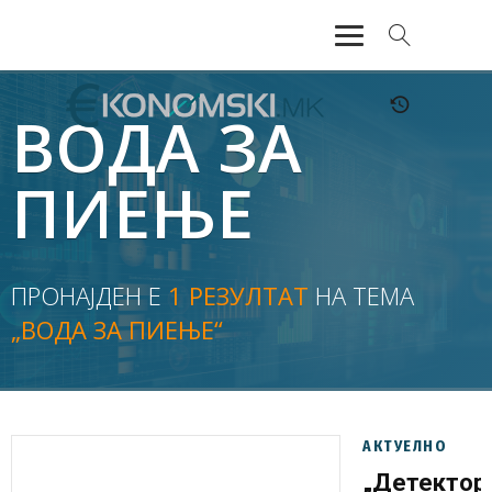
АКТУЕЛНО
ВОДА ЗА
ЕКОНОМИЈА
ПИЕЊЕ
ФИНАНСИИ
БАНКАРСТВО
ПРОНАЈДЕН Е
1 РЕЗУЛТАТ
НА ТЕМА
„ВОДА ЗА ПИЕЊЕ“
ЖИВОТ
МОЗАИК
АКТУЕЛНО
„Детектор“