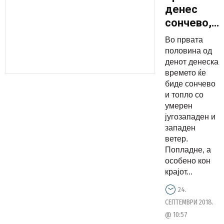
денес
сончево,
попладне
Во првата
дожд и
половина од
силен
денот денеска
времето ќе
ветер
биде сончево
и топло со
умерен
југозападен и
западен
ветер.
Попладне, а
особено кон
крајот...
24.
СЕПТЕМВРИ 2018.
@ 10:57