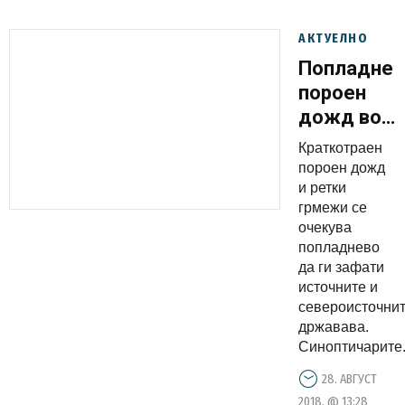
АКТУЕЛНО
Попладне
пороен
дожд во
истокот и
Краткотраен
североист
пороен дожд
од
и ретки
грмежи се
државава
очекува
попладнево
да ги зафати
источните и
североисточнит
државава.
Синоптичарите.
28. АВГУСТ
2018. @ 13:28