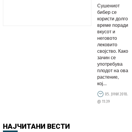
имаме
Сушениот
дома, тој
бибер се
е лек за
користи долго
време поради
многу
вкусот и
болести
неговото
лековито
својство. Како
зачин се
употребува
плодот на ова
растение,
кој...
05. ЈУНИ 2018.
@ 11:39
НАЈЧИТАНИ
ВЕСТИ