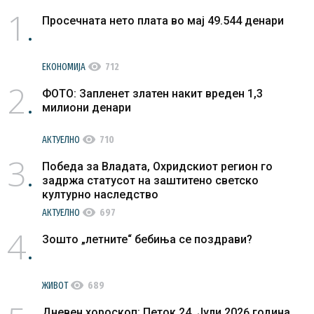
1
Просечната нето плата во мај 49.544 денари
visibility
ЕКОНОМИЈА
712
2
ФОТО: Запленет златен накит вреден 1,3
милиони денари
visibility
АКТУЕЛНО
710
3
Победа за Владата, Охридскиот регион го
задржа статусот на заштитено светско
културно наследство
visibility
АКТУЕЛНО
697
4
Зошто „летните“ бебиња се поздрави?
visibility
ЖИВОТ
689
Дневен хороскоп: Петок 24. Јули 2026 година