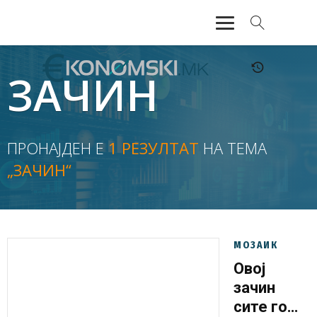
АКТУЕЛНО
ЗАЧИН
ЕКОНОМИЈА
ФИНАНСИИ
ПРОНАЈДЕН Е
1 РЕЗУЛТАТ
НА ТЕМА
„ЗАЧИН“
БАНКАРСТВО
ЖИВОТ
МОЗАИК
МОЗАИК
Овој
зачин
сите го