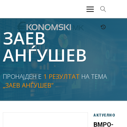
АКТУЕЛНО
ЗАЕВ
ЕКОНОМИЈА
АНЃУШЕВ
ФИНАНСИИ
БАНКАРСТВО
ПРОНАЈДЕН Е
1 РЕЗУЛТАТ
НА ТЕМА
„ЗАЕВ АНЃУШЕВ“
ЖИВОТ
МОЗАИК
АКТУЕЛНО
ВМРО-