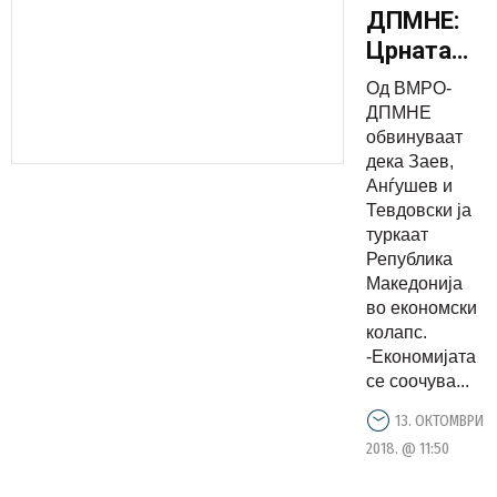
ДПМНЕ:
Црната
тројка
Од ВМРО-
Заев,
ДПМНЕ
Анѓушев и
обвинуваат
дека Заев,
Тевдовски
Анѓушев и
за три
Тевдовски ја
недели ја
туркаат
задолжија
Република
Македонија
Македониј
во економски
за 102
колапс.
милиони
-Економијата
евра
се соочува...
13. ОКТОМВРИ
2018. @ 11:50