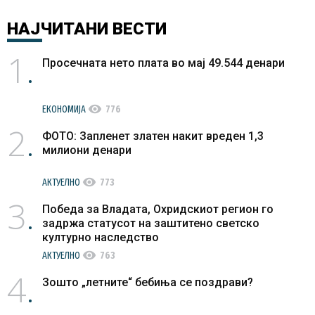
НАЈЧИТАНИ
ВЕСТИ
1
Просечната нето плата во мај 49.544 денари
visibility
ЕКОНОМИЈА
776
2
ФОТО: Запленет златен накит вреден 1,3
милиони денари
visibility
АКТУЕЛНО
773
3
Победа за Владата, Охридскиот регион го
задржа статусот на заштитено светско
културно наследство
visibility
АКТУЕЛНО
763
4
Зошто „летните“ бебиња се поздрави?