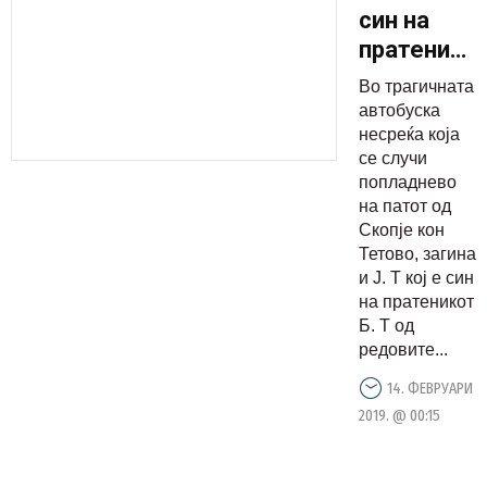
син на
пратеник
во
Во трагичната
страшната
автобуска
несреќа
несреќа која
се случи
кај
попладнево
Тетово
на патот од
Скопје кон
Тетово, загина
и Ј. Т кој е син
на пратеникот
Б. Т од
редовите...
14. ФЕВРУАРИ
2019. @ 00:15