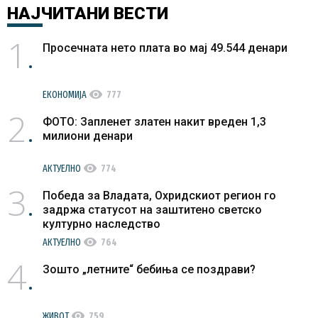
НАЈЧИТАНИ
ВЕСТИ
1
Просечната нето плата во мај 49.544 денари
visibility
ЕКОНОМИЈА
777
2
ФОТО: Запленет златен накит вреден 1,3
милиони денари
visibility
АКТУЕЛНО
774
3
Победа за Владата, Охридскиот регион го
задржа статусот на заштитено светско
културно наследство
visibility
АКТУЕЛНО
764
4
Зошто „летните“ бебиња се поздрави?
visibility
ЖИВОТ
759