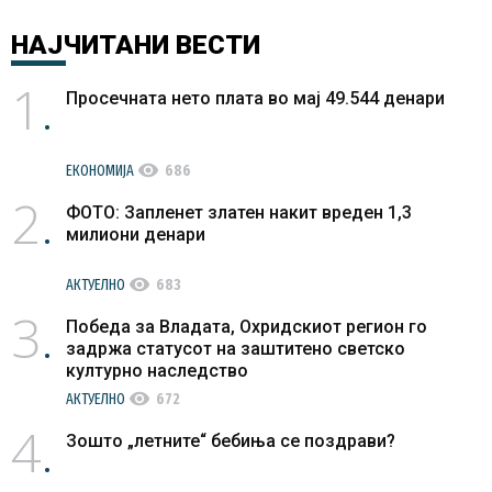
НАЈЧИТАНИ
ВЕСТИ
1
Просечната нето плата во мај 49.544 денари
visibility
ЕКОНОМИЈА
686
2
ФОТО: Запленет златен накит вреден 1,3
милиони денари
visibility
АКТУЕЛНО
683
3
Победа за Владата, Охридскиот регион го
задржа статусот на заштитено светско
културно наследство
visibility
АКТУЕЛНО
672
4
Зошто „летните“ бебиња се поздрави?