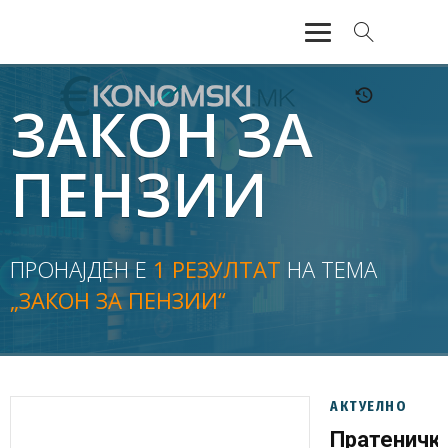
АКТУЕЛНО
ЗАКОН ЗА
ЕКОНОМИЈА
ПЕНЗИИ
ФИНАНСИИ
БАНКАРСТВО
ПРОНАЈДЕН Е
1 РЕЗУЛТАТ
НА ТЕМА
„ЗАКОН ЗА ПЕНЗИИ“
ЖИВОТ
МОЗАИК
АКТУЕЛНО
Пратеничк