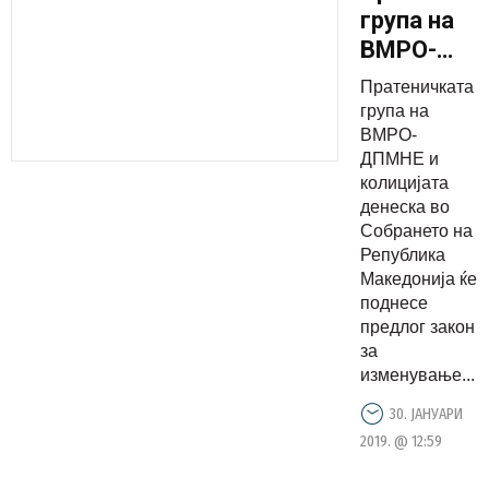
група на
ВМРО-
ДПМНЕ и
Пратеничката
коалицијат
група на
поднесоа
ВМРО-
ДПМНЕ и
законски
колицијата
измени за
денеска во
зголемува
Собрането на
на
Република
Македонија ќе
пензиите
поднесе
предлог закон
за
изменување...
30. ЈАНУАРИ
2019. @ 12:59