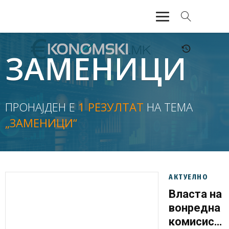
АКТУЕЛНО
ЗАМЕНИЦИ
ЕКОНОМИЈА
ФИНАНСИИ
ПРОНАЈДЕН Е
1 РЕЗУЛТАТ
НА ТЕМА
„ЗАМЕНИЦИ“
БАНКАРСТВО
ЖИВОТ
МОЗАИК
АКТУЕЛНО
Власта на
вонредна
комисиска