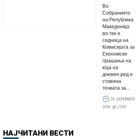
седница
Во
го турка
Собранието
новиот
на Република
Македонија
Закон за
во тек е
заменици
седница на
директори
Комисијата за
кој
Економски
прашања на
годишно
која на
ќе ги чини
дневен ред е
граѓаните
ставена
2 милиони
точката за...
евра
28. ДЕКЕМВРИ
2018. @ 21:00
НАЈЧИТАНИ
ВЕСТИ