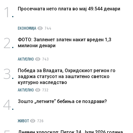
1
Просечната нето плата во мај 49.544 денари
visibility
ЕКОНОМИЈА
744
2
ФОТО: Запленет златен накит вреден 1,3
милиони денари
visibility
АКТУЕЛНО
743
3
Победа за Владата, Охридскиот регион го
задржа статусот на заштитено светско
културно наследство
visibility
АКТУЕЛНО
732
4
Зошто „летните“ бебиња се поздрави?
visibility
ЖИВОТ
726
Дневен хороскоп: Петок 24. Јули 2026 година