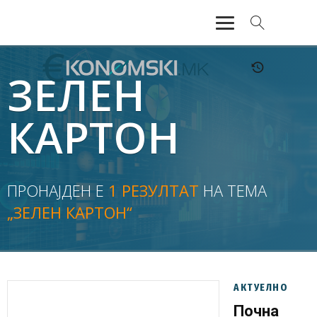
АКТУЕЛНО
ЗЕЛЕН
ЕКОНОМИЈА
КАРТОН
ФИНАНСИИ
БАНКАРСТВО
ПРОНАЈДЕН Е
1 РЕЗУЛТАТ
НА ТЕМА
„ЗЕЛЕН КАРТОН“
ЖИВОТ
МОЗАИК
АКТУЕЛНО
Почна