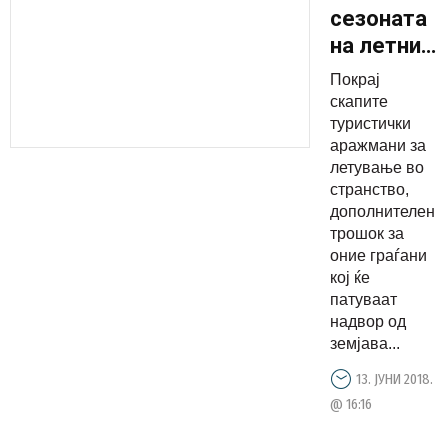
сезоната
на летни
одмори:
Покрај
Ова е се
скапите
што
туристички
аражмани за
треба да
летување во
знаете за
странство,
зелен
дополнителен
картон
трошок за
оние граѓани
кој ќе
патуваат
надвор од
земјава...
13. ЈУНИ 2018.
@ 16:16