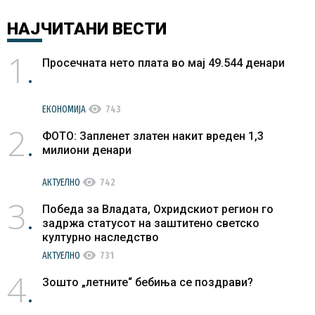
НАЈЧИТАНИ
ВЕСТИ
1
Просечната нето плата во мај 49.544 денари
visibility
ЕКОНОМИЈА
743
2
ФОТО: Запленет златен накит вреден 1,3
милиони денари
visibility
АКТУЕЛНО
742
3
Победа за Владата, Охридскиот регион го
задржа статусот на заштитено светско
културно наследство
visibility
АКТУЕЛНО
731
4
Зошто „летните“ бебиња се поздрави?