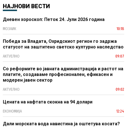
НАЈНОВИ ВЕСТИ
Дневен хороскоп: Петок 24. Јули 2026 година
МОЗАИК
10:18
Победа за Владата, Охридскиот регион го задржа
статусот на заштитено светско културно наследство
АКТУЕЛНО
09:07
Со реформите во јавната администрација и растот на
платите, создаваме професионален, ефикасен и
модерен јавен сектор
АКТУЕЛНО
09:02
Цената на нафтата скокна на 94 долари
ЕКОНОМИЈА
12:24
Дали морската вода навистина ја оштетува косата?