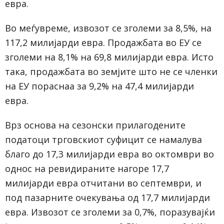
евра.
Во меѓувреме, извозот се зголеми за 8,5%, на
117,2 милијарди евра. Продажбата во ЕУ се
зголеми на 8,1% на 69,8 милијарди евра. Исто
така, продажбата во земјите што не се членки
на ЕУ пораснаа за 9,2% на 47,4 милијарди
евра.
Врз основа на сезонски прилагодените
податоци трговскиот суфицит се намалува
благо до 17,3 милијарди евра во октомври во
однос на ревидираните нагоре 17,7
милијарди евра отчитани во септември, и
под пазарните очекувања од 17,7 милијарди
евра. Извозот се зголеми за 0,7%, поразувајќи