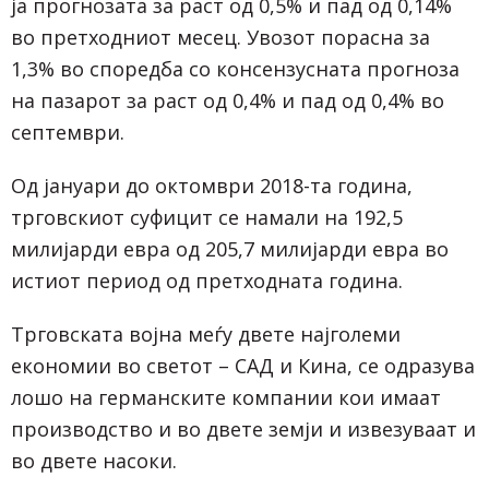
ја прогнозата за раст од 0,5% и пад од 0,14%
во претходниот месец. Увозот порасна за
1,3% во споредба со консензусната прогноза
на пазарот за раст од 0,4% и пад од 0,4% во
септември.
Од јануари до октомври 2018-та година,
трговскиот суфицит се намали на 192,5
милијарди евра од 205,7 милијарди евра во
истиот период од претходната година.
Трговската војна меѓу двете најголеми
економии во светот – САД и Кина, се одразува
лошо на германските компании кои имаат
производство и во двете земји и извезуваат и
во двете насоки.