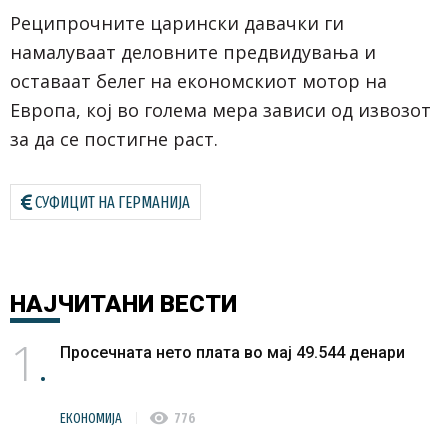
Реципрочните царински давачки ги
намалуваат деловните предвидувања и
оставаат белег на економскиот мотор на
Европа, кој во голема мера зависи од извозот
за да се постигне раст.
СУФИЦИТ НА ГЕРМАНИЈА
НАЈЧИТАНИ
ВЕСТИ
1
Просечната нето плата во мај 49.544 денари
visibility
ЕКОНОМИЈА
776