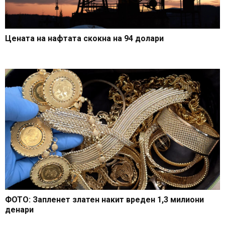
Цената на нафтата скокна на 94 долари
ФОТО: Запленет златен накит вреден 1,3 милиони
денари