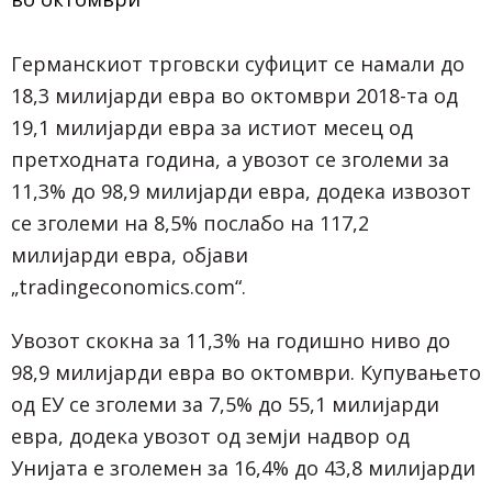
Германскиот трговски суфицит се намали до
18,3 милијарди евра во октомври 2018-та од
19,1 милијарди евра за истиот месец од
претходната година, а увозот се зголеми за
11,3% до 98,9 милијарди евра, додека извозот
се зголеми на 8,5% послабо на 117,2
милијарди евра, објави
„tradingeconomics.com“.
Увозот скокна за 11,3% на годишно ниво до
98,9 милијарди евра во октомври. Купувањето
од ЕУ се зголеми за 7,5% до 55,1 милијарди
евра, додека увозот од земји надвор од
Унијата е зголемен за 16,4% до 43,8 милијарди