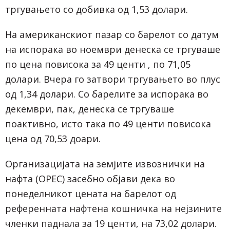
тргувањето со добивка од 1,53 долари.
На американскиот пазар со барелот со датум
на испорака во ноември денеска се тргуваше
по цена повисока за 49 центи , по 71,05
долари. Вчера го затвори тргувањето во плус
од 1,34 долари. Со барелите за испорака во
декември, пак, денеска се тргуваше
поактивно, исто така по 49 центи повисока
цена од 70,53 доари.
Организацијата на земјите извознички на
нафта (OPEC) засебно објави дека во
понеделникот цената на барелот од
референната нафтена кошничка на нејзините
членки паднала за 19 центи, на 73,02 долари.