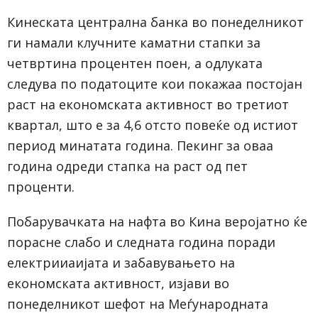
Кинеската централна банка во понеделникот
ги намали клучните каматни стапки за
четвртина процентен поен, а одлуката
следува по податоците кои покажаа постојан
раст на економската активност во третиот
квартал, што е за 4,6 отсто повеќе од истиот
период минатата година. Пекинг за оваа
година одреди стапка на раст од пет
проценти.
Побарувачката на нафта во Кина веројатно ќе
порасне слабо и следната година поради
електрииаијата и забавувањето на
економската активност, изјави во
понеделникот шефот на Меѓународната