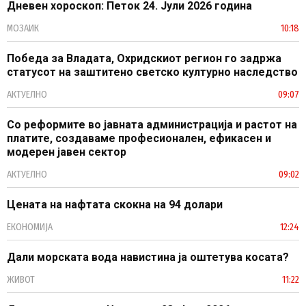
Дневен хороскоп: Петок 24. Јули 2026 година
МОЗАИК
10:18
Победа за Владата, Охридскиот регион го задржа
статусот на заштитено светско културно наследство
АКТУЕЛНО
09:07
Со реформите во јавната администрација и растот на
платите, создаваме професионален, ефикасен и
модерен јавен сектор
АКТУЕЛНО
09:02
Цената на нафтата скокна на 94 долари
ЕКОНОМИЈА
12:24
Дали морската вода навистина ја оштетува косата?
ЖИВОТ
11:22