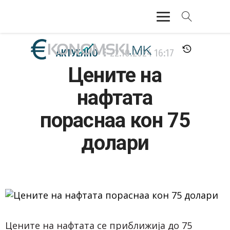
АКТУЕЛНО
АКТУЕЛНО
22.10.2024
16:17
Цените на
ЕКОНОМИЈА
нафтата
ФИНАНСИИ
пораснаа кон 75
БАНКАРСТВО
долари
ЖИВОТ
МОЗАИК
Цените на нафтата се приближија до 75