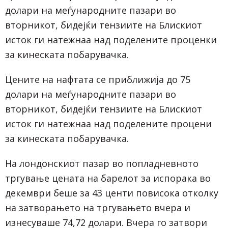
долари на меѓународните пазари во
вторникот, бидејќи тензиите на Блискиот
исток ги натежнаа над поделените проценки
за кинеската побарувачка.
Цените на нафтата се приближија до 75
долари на меѓународните пазари во
вторникот, бидејќи тензиите на Блискиот
исток ги натежнаа над поделените процени
за кинеската побарувачка.
На лондонскиот пазар во попладневното
тргување цената на барелот за испорака во
декември беше за 43 центи повисока отколку
на затворањето на тргувањето вчера и
изнесуваше 74,72 долари. Вчера го затвори