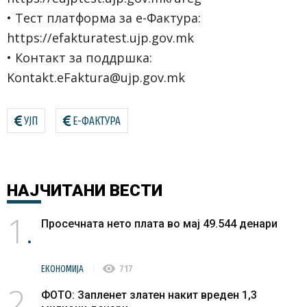
• Тест платформа за е-Фактура:
https://efakturatest.ujp.gov.mk
• Контакт за поддршка:
Kontakt.eFaktura@ujp.gov.mk
УЈП
Е-ФАКТУРА
НАЈЧИТАНИ
ВЕСТИ
1
Просечната нето плата во мај 49.544 денари
visibility
ЕКОНОМИЈА
717
2
ФОТО: Запленет златен накит вреден 1,3