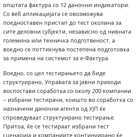
општата фактура со 12 даночни индикатори.
Со веб апликацијата се овозможува
поедноставен пристап до тест околина за
сите деловни субјекти, независно од нивната
големина или техничка подготвеност, а
воедно се поттикнува постепена подготовка
за примена на системот за е-Фактура.
Воедно, со цел тестирањето да биде
структуирано, Управата за јавни приходи
воспостави соработка со околу 200 компании
– избрани тестирачи, коишто во соработка со
назначени даночни агенти од УЈП ќе
спроведуваат структуирано тестирање.
Притоа, ќе се тестираат избрани тест
сценарија и компаниите континуирано ќе