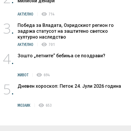
милиони денари
visibility
АКТУЕЛНО
714
3
Победа за Владата, Охридскиот регион го
задржа статусот на заштитено светско
културно наследство
visibility
АКТУЕЛНО
701
4
Зошто „летните“ бебиња се поздрави?
visibility
ЖИВОТ
694
5
Дневен хороскоп: Петок 24. Јули 2026 година
visibility
МОЗАИК
653