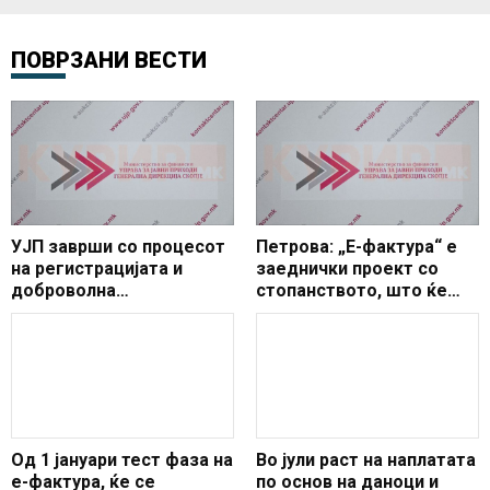
ПОВРЗАНИ ВЕСТИ
УЈП заврши со процесот
Петрова: „Е-фактура“ е
на регистрацијата и
заеднички проект со
доброволна
стопанството, што ќе
дерегистрацијата за
донесе дигитализација,
цели на ДДВ
намалување на
трошоците и повисока
даночна усогласеност
Од 1 јануари тест фаза на
Во јули раст на наплатата
е-фактура, ќе се
по основ на даноци и