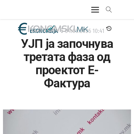
АКТУЕЛНО
ЕКОНОМИЈА
04.06.2026
10:41
УЈП ја започнува
ЕКОНОМИЈА
третата фаза од
ФИНАНСИИ
проектот Е-
БАНКАРСТВО
Фактура
ЖИВОТ
МОЗАИК