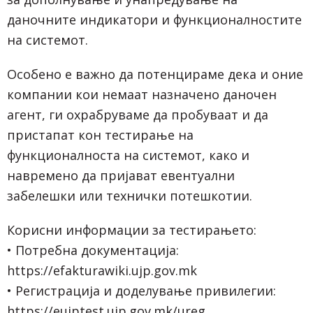
даночните индикатори и функционалностите
на системот.
Особено е важно да потенцираме дека и оние
компании кои немаат назначено даночен
агент, ги охрабруваме да пробуваат и да
пристапат кон тестирање на
функционалноста на системот, како и
навремено да пријават евентуални
забелешки или технички потешкотии.
Корисни информации за тестирањето:
• Потребна документација:
https://efakturawiki.ujp.gov.mk
• Регистрација и доделување привилегии:
https://eujptest.ujp.gov.mk/ureg