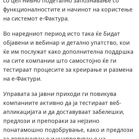
со цел нивно подетално запознавање со
функционалностите и начинот на користење
на системот е-Фактура.
Во наредниот период исто така ќе бидат
објавени и вебинар и детално упатство, кои
ќе им послужат како дополнителна поддршка
на сите компании што самостојно ќе ги
тестираат процесите за креирање и размена
на е-Фактури.
Управата за јавни приходи ги повикува
компаниите активно да ја тестираат веб-
апликацијата и да доставуваат забелешки,
предлози и препораки за нејзино
понатамошно подобрување, како и предлози
за дополнување и унапредување на