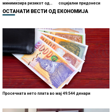
минимизира ризикот од
социјални придонеси
злоупотреби и фиктивни
ОСТАНАТИ ВЕСТИ ОД
ЕКОНОМИЈА
фактури
Просечната нето плата во мај 49.544 денари