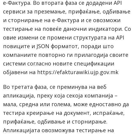
е-Фактура. Во втората фаза се додадени API
сервиси за преземање, прифаќање, одбивање
и сторнирање на е-Фактура и се овозможи
тестирање на повеќе даночни индикатори. Со
овие измени се промени структурата на API
повиците и JSON форматот, поради што
компаниите повторно ги прилагодија своите
системи согласно новите спецификации
објавени на https://efakturawiki.ujp.gov.mk
Во третата фаза, се преминува на веб
апликација, преку која секоја компанија –
мала, средна или голема, може едноставно да
тестира креирање на документ, испраќање,
прифаќање, одбивање и сторнирање.
Апликацијата овозможува тестирање на