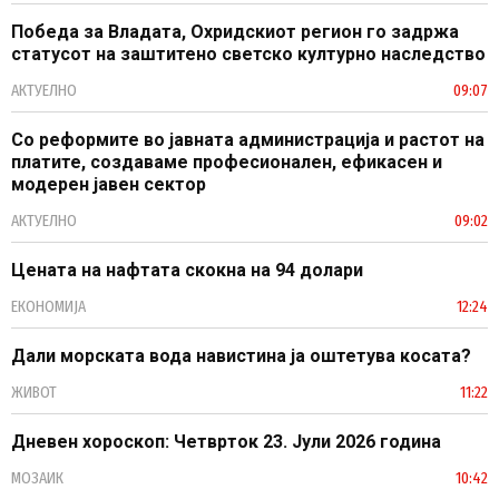
Победа за Владата, Охридскиот регион го задржа
статусот на заштитено светско културно наследство
АКТУЕЛНО
09:07
Со реформите во јавната администрација и растот на
платите, создаваме професионален, ефикасен и
модерен јавен сектор
АКТУЕЛНО
09:02
Цената на нафтата скокна на 94 долари
ЕКОНОМИЈА
12:24
Дали морската вода навистина ја оштетува косата?
ЖИВОТ
11:22
Дневен хороскоп: Четврток 23. Јули 2026 година
МОЗАИК
10:42