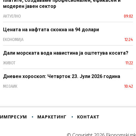
платите, создаваме професионален, ефикасен и
модерен јавен сектор
АКТУЕЛНО
09:02
Цената на нафтата скокна на 94 долари
ЕКОНОМИЈА
12:24
Дали морската вода навистина ја оштетува косата?
ЖИВОТ
11:22
Дневен хороскоп: Четврток 23. Јули 2026 година
МОЗАИК
10:42
ИМПРЕСУМ
МАРКЕТИНГ
КОНТАКТ
© Copyright 2026 Ekonomski.mk