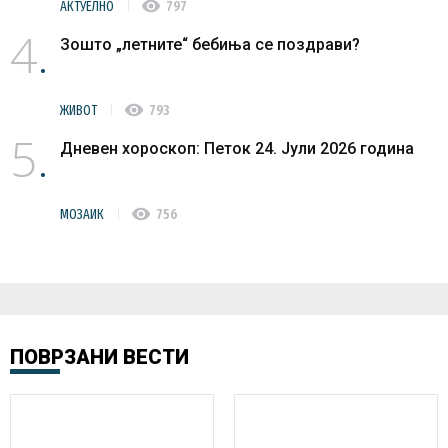
visibility
АКТУЕЛНО
797
4
Зошто „летните“ бебиња се поздрави?
visibility
ЖИВОТ
793
5
Дневен хороскоп: Петок 24. Јули 2026 година
visibility
МОЗАИК
756
ПОВРЗАНИ ВЕСТИ