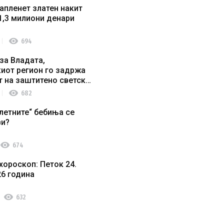
апленет златен накит
1,3 милиони денари
visibility
694
за Владата,
иот регион го задржа
т на заштитено светско
о наследство
visibility
682
летните“ бебиња се
ви?
visibility
674
хороскоп: Петок 24.
26 година
visibility
632