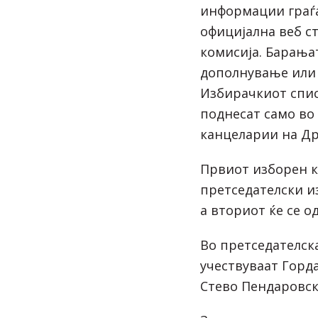
информации граѓа
официјална
веб с
комисија. Барања
дополнување или
Избирачкиот спис
поднесат само во
канцеларии на Др
Првиот изборен к
претседателски из
а вториот ќе се од
Во претседателска
учествуваат Горда
Стево Пендаровск