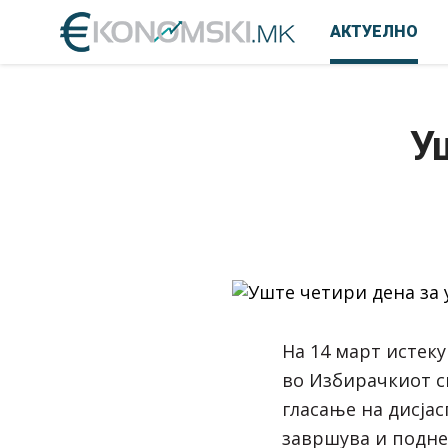
АКТУЕЛНО
У
На 14 март истеку
во
Избирачкиот с
гласање на дисјас
завршува и подне