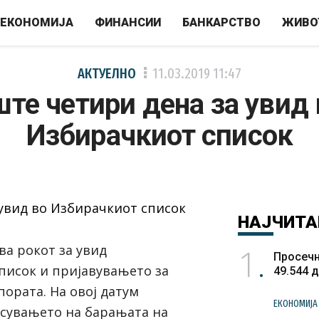
ЕКОНОМИЈА
ФИНАНСИИ
БАНКАРСТВО
ЖИВО
АКТУЕЛНО
11.03.2019
11:47
ште четири дена за увид 
Избирачкиот список
НАЈЧИТА
1
ва рокот за увид
Просечн
писок
и пријавувањето за
49.544 
пората. На овој датум
ЕКОНОМИЈА
сувањето на барањата на