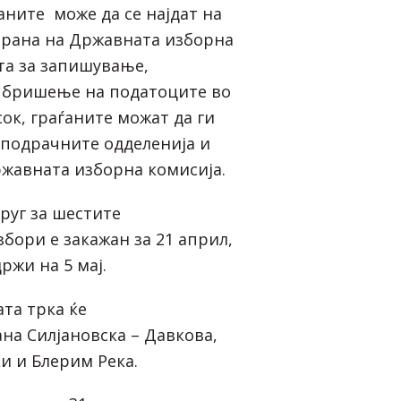
ните може да се најдат на
трана
на Државната изборна
та за запишување,
 бришење на податоците во
ок, граѓаните можат да ги
 подрачните одделенија и
жавната изборна комисија.
руг за шестите
бори е закажан за 21 април,
ржи на 5 мај.
та трка ќе
на Силјановска – Давкова,
и и Блерим Река.