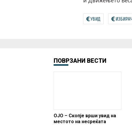
и Движењето Беса
УВИД
ИЗБИРАЧ
ПОВРЗАНИ ВЕСТИ
ОЈО – Скопје врши увид на
местото на несреќата