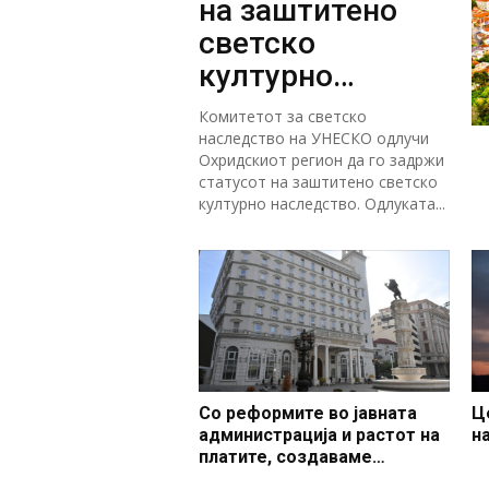
на заштитено
светско
културно
наследство
Комитетот за светско
наследство на УНЕСКО одлучи
Охридскиот регион да го задржи
статусот на заштитено светско
културно наследство. Одлуката...
Со реформите во јавната
Ц
администрација и растот на
н
платите, создаваме
професионален, ефикасен и