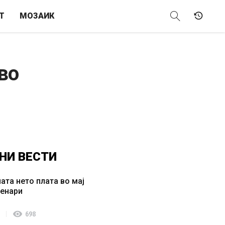
Т
МОЗАИК
во
НИ
ВЕСТИ
ата нето плата во мај
денари
visibility
698