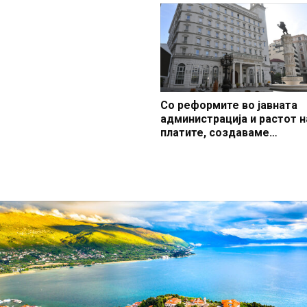
заштитено светско култур
наследство
Со реформите во јавната
администрација и растот н
платите, создаваме
професионален, ефикасен
модерен јавен сектор