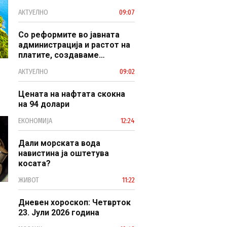
заштитено светско културно
АКТУЕЛНО
09:07
наследство
Со реформите во јавната
администрација и растот на
платите, создаваме
професионален, ефикасен и
АКТУЕЛНО
09:02
модерен јавен сектор
Цената на нафтата скокна
на 94 долари
ЕКОНОМИЈА
12:24
Дали морската вода
навистина ја оштетува
косата?
ЖИВОТ
11:22
Дневен хороскоп: Четврток
23. Јули 2026 година