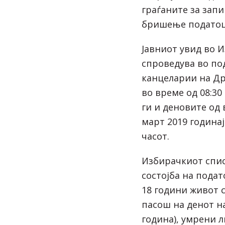
граѓаните за зап
бришење податоц
Јавниот увид во 
спроведува во по
канцеларии на Др
во време од 08:30 
ги и деновите од 
март 2019 годинај
часот.
Избирачкиот списо
состојба на пода
18 години живот 
пасош на денот на
година), умрени л