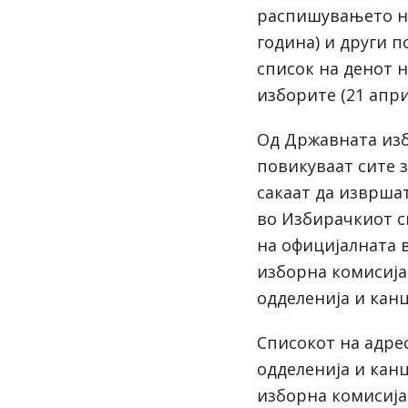
распишувањето на
година) и други 
список на денот 
изборите (21 апри
Од Државната изб
повикуваат сите 
сакаат да изврша
во Избирачкиот сп
на официјалната 
изборна комисија
одделенија и кан
Списокот на адре
одделенија и кан
изборна комисија