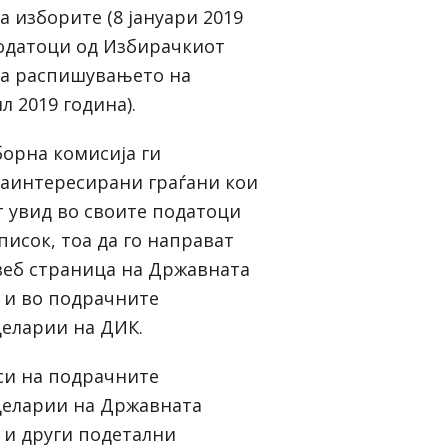
 изборите (8 јануари 2019
податоци од Избирачкиот
на распишувањето на
л 2019 година).
орна комисија ги
заинтересирани граѓани кои
т увид во своите податоци
исок, тоа да го направат
веб страница на Државната
 и во подрачните
целарии на ДИК.
си на подрачните
целарии на Државната
 и други подетални