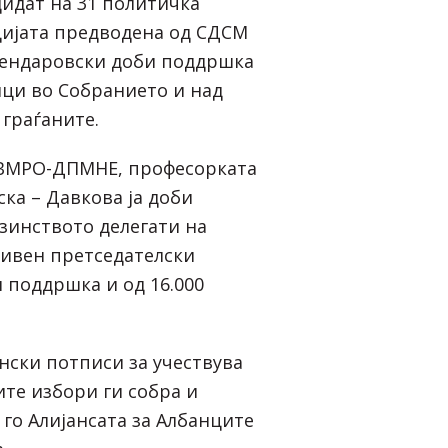
идат на 31 политичка
цијата предводена од СДСМ
Пендаровски доби поддршка
ици во Собранието и над
 граѓаните.
 ВМРО-ДПМНЕ, професорката
ка – Давкова ја доби
зинството делегати на
ивен претседателски
 поддршка и од 16.000
нски потписи за учествува
ите избори ги собра и
 го Алијансата за Албанците