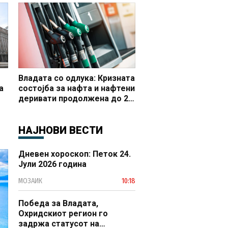
но
Владата со одлука: Кризната
а
состојба за нафта и нафтени
деривати продолжена до 20
 и
октомври
НАЈНОВИ ВЕСТИ
Дневен хороскоп: Петок 24.
Јули 2026 година
МОЗАИК
10:18
Победа за Владата,
Охридскиот регион го
задржа статусот на