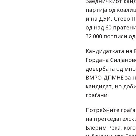
Заедничкиот канд
партија од коали
и на ДУИ, Стево 
од над 60 пратен
32.000 потписи од
Кандидатката на
Гордана Силјановс
довербата од мно
ВМРО-ДПМНЕ за н
кандидат, но доби
граѓани.
Потребните граѓа
на претседателск
Блерим Река, кого