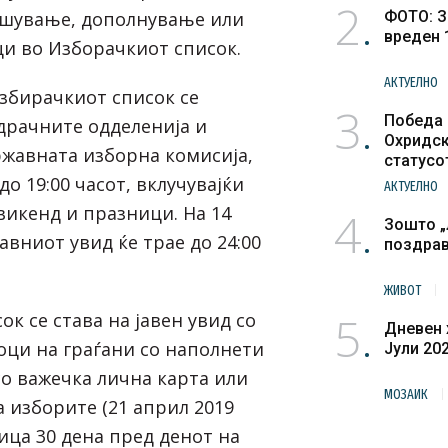
2
ишување, дополнување или
ФОТО: З
вреден 
и во Изборачкиот список.
АКТУЕЛНО
Избирачкиот список се
3
Победа 
драчните одделенија и
Охридск
жавната изборна комисија,
статусо
културн
до 19:00 часот, вклучувајќи
АКТУЕЛНО
викенд и празници. На 14
4
Зошто „
авниот увид ќе трае до 24:00
поздра
ЖИВОТ
5
к се става на јавен увид со
Дневен 
тоци на граѓани со наполнети
Јули 20
со важечка лична карта или
МОЗАИК
 изборите (21 април 2019
ица 30 дена пред денот на