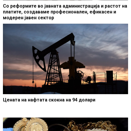
Со реформите во јавната администрација и растот на
платите, создаваме професионален, ефикасен и
модерен јавен сектор
Цената на нафтата скокна на 94 долари