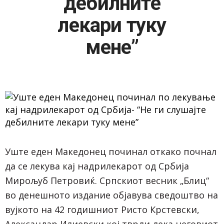
дебилните
лекари туку
мене”
Уште еден Македонец починал откако почнал
да се лекува кај надрилекарот од Србија
Мирољуб Петровиќ. Српскиот весник „Блиц“
во денешното издание објавува сведоштво на
вујкото на 42 годишниот Ристо Крстевски,