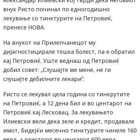
Александар Илиевски кој тврди дека неговиот
внук Ристо починал по едногодишно
лекување со тинктурите на Петровиќ,
пренесе НОВА.
На внукот на Прилепчанецот му
дијагностицирале тешка болест, па е обратил
кај Петровиќ. Уште веднаш од Петровиќ
добил совет: „Слушајте ме мене, не ги
слушајте дебилните лекари“.
Ристо се лекувал цела година со тинкрутите
на Петровиќ, а 12 дена бил и во центарот на
Петровиќ кај Лесковац. За лекувањето
Илиевски вели дека зеле и кредит, продавале
имот, бидејќи месечно тинктурите чинеле 160
евра, а престојот во центарот 600 евра.