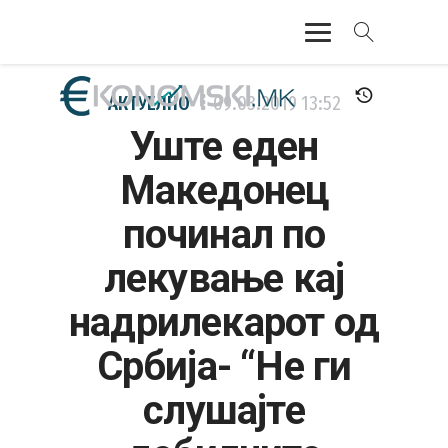
АКТУЕЛНО
АКТУЕЛНО
09.03.2019
13:52
Уште еден
ЕКОНОМИЈА
Македонец
ФИНАНСИИ
починал по
БАНКАРСТВО
лекување кај
ЖИВОТ
надрилекарот од
МОЗАИК
Србија- “Не ги
слушајте