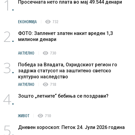
1
Просечната нето плата во мај 49.544 денари
visibility
ЕКОНОМИЈА
732
2
ФОТО: Запленет златен накит вреден 1,3
милиони денари
visibility
АКТУЕЛНО
730
3
Победа за Владата, Охридскиот регион го
задржа статусот на заштитено светско
културно наследство
visibility
АКТУЕЛНО
718
4
Зошто „летните“ бебиња се поздрави?
visibility
ЖИВОТ
710
5
Дневен хороскоп: Петок 24. Јули 2026 година